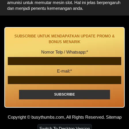
amunisi untuk memutar mesin slot. Hal ini jelas berpengaruh
dan menjadi penentu kemenangan anda.
SUBSCRIBE UNTUK MENDAPATKAN UPDATE PROMO &
BONUS MENARIK
Nomor Telp / Whatsapp:*
E-mail:*
Copyright © busythumbs.com, All Rights Reserved.
Sitemap
Switch To Desktop Version