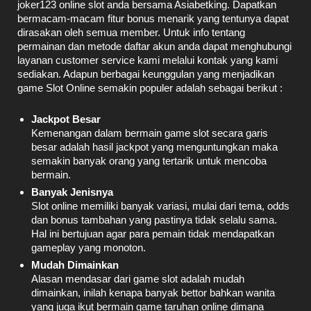
joker123 online slot anda bersama Asiabetking. Dapatkan
bermacam-macam fitur bonus menarik yang tentunya dapat
dirasakan oleh semua member. Untuk info tentang
permainan dan metode daftar akun anda dapat menghubungi
layanan customer service kami melalui kontak yang kami
sediakan. Adapun berbagai keunggulan yang menjadikan
game Slot Online semakin populer adalah sebagai berikut :
Jackpot Besar
Kemenangan dalam bermain game slot secara garis
besar adalah hasil jackpot yang menguntungkan maka
semakin banyak orang yang tertarik untuk mencoba
bermain.
Banyak Jenisnya
Slot online memiliki banyak variasi, mulai dari tema, odds
dan bonus tambahan yang pastinya tidak selalu sama.
Hal ini bertujuan agar para pemain tidak mendapatkan
gameplay yang monoton.
Mudah Dimainkan
Alasan mendasar dari game slot adalah mudah
dimainkan, inilah kenapa banyak bettor bahkan wanita
yang juga ikut bermain game taruhan online dimana