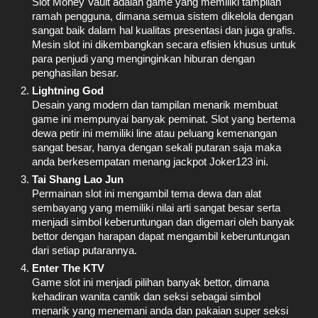
Slot Money Vault adalah game yang memiliki tampilan
ramah pengguna, dimana semua sistem dikelola dengan
sangat baik dalam hal kualitas presentasi dan juga grafis.
Mesin slot ini dikembangkan secara efisien khusus untuk
para penjudi yang menginginkan hiburan dengan
penghasilan besar.
Lightning God
Desain yang modern dan tampilan menarik membuat
game ini mempunyai banyak peminat. Slot yang bertema
dewa petir ini memiliki line atau peluang kemenangan
sangat besar, hanya dengan sekali putaran saja maka
anda berkesempatan menang jackpot Joker123 ini.
Tai Shang Lao Jun
Permainan slot ini mengambil tema dewa dan alat
sembayang yang memiliki nilai arti sangat besar serta
menjadi simbol keberuntungan dan digemari oleh banyak
bettor dengan harapan dapat mengambil keberuntungan
dari setiap putarannya.
Enter The KTV
Game slot ini menjadi pilihan banyak bettor, dimana
kehadiran wanita cantik dan seksi sebagai simbol
menarik yang menemani anda dan pakaian super seksi