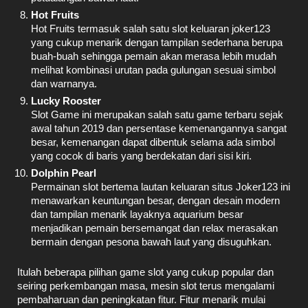
Hot Fruits
Hot Fruits termasuk salah satu slot keluaran joker123
yang cukup menarik dengan tampilan sederhana berupa
buah-buah sehingga pemain akan merasa lebih mudah
melihat kombinasi urutan pada gulungan sesuai simbol
dan warnanya.
Lucky Rooster
Slot Game ini merupakan salah satu game terbaru sejak
awal tahun 2019 dan persentase kemenangannya sangat
besar, kemenangan dapat dibentuk selama ada simbol
yang cocok di baris yang berdekatan dari sisi kiri.
Dolphin Pearl
Permainan slot bertema lautan keluaran situs Joker123 ini
menawarkan keuntungan besar, dengan desain modern
dan tampilan menarik layaknya aquarium besar
menjadikan pemain bersemangat dan relax merasakan
bermain dengan pesona bawah laut yang disuguhkan.
Itulah beberapa pilihan game slot yang cukup popular dan
seiring perkembangan masa, mesin slot terus mengalami
pembaharuan dan peningkatan fitur. Fitur menarik mulai