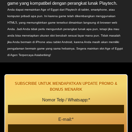
game yang kompatibel dengan perangkat lunak Playtech.
Anda dapat memainkan Age of Egypt dari Playtech di tablet, smartphone, atau
komputer pribadi apa pun. Ini karena game telah dikembangkan menggunakan
HTML5, yang memungkinkan game tersebut dimainkan langsung di browser web
Anda. Jadi Anda tidak perlu mengunduh perangkat lunak apa pun, tetapi jika mau
anda bisa menetapkan ukuran slot berubah sesuai layar mana pun. Tidak masalah
jika Anda bermain di iPhone atau tablet Android, karena Anda masih akan memiliki
pengalaman bermain game yang sama hebatnya. Segera mainkan slot Age of Egypt
di Agen Terpercaya Asiabetking!
SUBSCRIBE UNTUK MENDAPATKAN UPDATE PROMO &
BONUS MENARIK
Nomor Telp / Whatsapp:*
E-mail:*