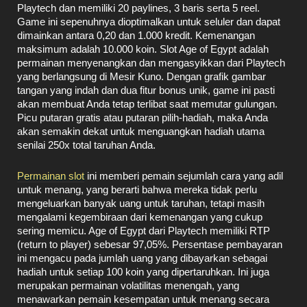
Playtech dan memiliki 20 paylines, 3 baris serta 5 reel.
Game ini sepenuhnya dioptimalkan untuk seluler dan dapat
dimainkan antara 0,20 dan 1.000 kredit. Kemenangan
maksimum adalah 10.000 koin. Slot Age of Egypt adalah
permainan menyenangkan dan mengasyikkan dari Playtech
yang berlangsung di Mesir Kuno. Dengan grafik gambar
tangan yang indah dan dua fitur bonus unik, game ini pasti
akan membuat Anda tetap terlibat saat memutar gulungan.
Picu putaran gratis atau putaran pilih-hadiah, maka Anda
akan semakin dekat untuk menguangkan hadiah utama
senilai 250x total taruhan Anda.
Permainan slot
ini memberi pemain sejumlah cara yang adil
untuk menang, yang berarti bahwa mereka tidak perlu
mengeluarkan banyak uang untuk taruhan, tetapi masih
mengalami kegembiraan dari kemenangan yang cukup
sering memicu. Age of Egypt dari Playtech memiliki RTP
(return to player) sebesar 97,05%. Persentase pembayaran
ini mengacu pada jumlah uang yang dibayarkan sebagai
hadiah untuk setiap 100 koin yang dipertaruhkan. Ini juga
merupakan permainan volatilitas menengah, yang
menawarkan pemain kesempatan untuk menang secara