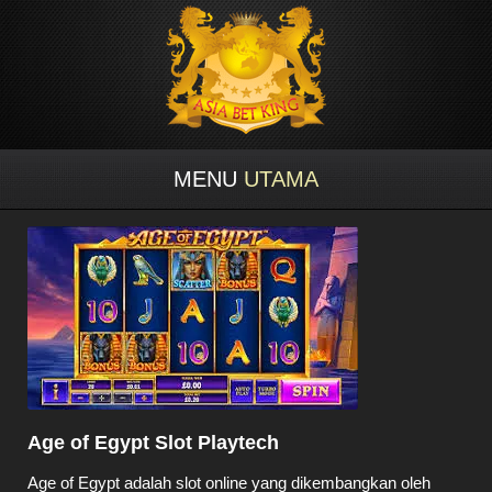
MENU
UTAMA
Age of Egypt Slot Playtech
Age of Egypt adalah slot online yang dikembangkan oleh