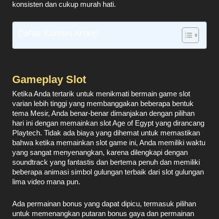
konsisten dan cukup murah hati.
Daftar Konten Artikel
Gameplay Slot
Ketika Anda tertarik untuk menikmati bermain game slot
varian lebih tinggi yang membanggakan beberapa bentuk
tema Mesir, Anda benar-benar dimanjakan dengan pilihan
hari ini dengan memainkan slot Age of Egypt yang dirancang
Playtech. Tidak ada biaya yang dihemat untuk memastikan
bahwa ketika memainkan slot game ini, Anda memiliki waktu
yang sangat menyenangkan, karena dilengkapi dengan
soundtrack yang fantastis dan bertema penuh dan memiliki
beberapa animasi simbol gulungan terbaik dari slot gulungan
lima video mana pun.
Ada permainan bonus yang dapat dipicu, termasuk pilihan
untuk memenangkan putaran bonus gaya dan permainan