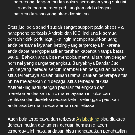
pemenang dengan mudah dalam permainan yang satu ini
jika anda mampu memperhitungkan odds dengan
pasaran taruhan yang akan dimainkan.
Situs judi bola sendiri sudah sangat support pada akses via
handphone berbasis Android dan iOS, jadi untuk semua
pemain tidak perlu ragu jika ingin mempertaruhkan uang
anda bersama layanan betting yang terpercaya ini karena
anda dapat mengoperasikan taruhan kapanpun tanpa batas
waktu. Bahkan anda bisa mencoba memulai taruhan dengan
nominal yang sangat terjangkau. Banyaknya Bandar Judi
Online yang beredar sendiri memberikan pengakuan bahwa
situs terpercaya adalah pilihan utama, bahkan beberapa situs
online melabelkan diri sebagai situs terbesar di Asia.
Asiabetking hadir dengan pasaran terlengkap dan
merekomendasikan diri dimana layanan ini lolos dari
verifikasi dan diseleksi secara ketat, sehingga dipastikan
anda bisa bermain secara aman dan leluasa.
Agen bola terpercaya dan terbesar
Asiabetking
bisa diakses
dengan mudah dan aman, dengan bermain di agen
terpercaya ini maka andapun bisa mendapatkan penghasilan