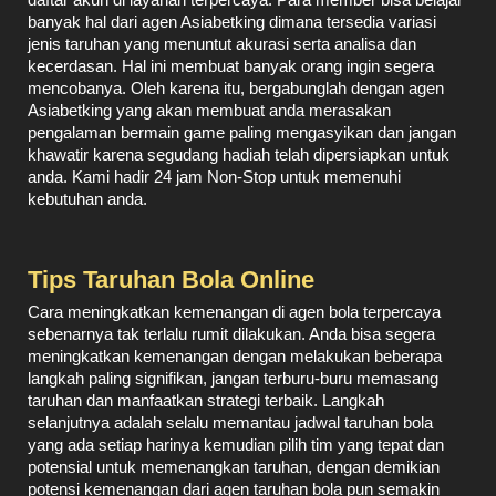
banyak hal dari agen Asiabetking dimana tersedia variasi
jenis taruhan yang menuntut akurasi serta analisa dan
kecerdasan. Hal ini membuat banyak orang ingin segera
mencobanya. Oleh karena itu, bergabunglah dengan agen
Asiabetking yang akan membuat anda merasakan
pengalaman bermain game paling mengasyikan dan jangan
khawatir karena segudang hadiah telah dipersiapkan untuk
anda. Kami hadir 24 jam Non-Stop untuk memenuhi
kebutuhan anda.
Tips Taruhan Bola Online
Cara meningkatkan kemenangan di agen bola terpercaya
sebenarnya tak terlalu rumit dilakukan. Anda bisa segera
meningkatkan kemenangan dengan melakukan beberapa
langkah paling signifikan, jangan terburu-buru memasang
taruhan dan manfaatkan strategi terbaik. Langkah
selanjutnya adalah selalu memantau jadwal taruhan bola
yang ada setiap harinya kemudian pilih tim yang tepat dan
potensial untuk memenangkan taruhan, dengan demikian
potensi kemenangan dari agen taruhan bola pun semakin