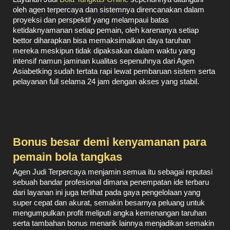
oleh agen terpercaya dan sistemnya direncanakan dalam
proyeksi dan perspektif yang melampaui batas
ketidaknyamanan setiap pemain, oleh karenanya setiap
bettor diharapkan bisa memaksimalkan daya taruhan
mereka meskipun tidak dipaksakan dalam waktu yang
intensif namun jaminan kualitas sepenuhnya dari Agen
Asiabetking sudah tertata rapi lewat pembaruan sistem serta
pelayanan full selama 24 jam dengan akses yang stabil.
Bonus besar demi kenyamanan para
pemain bola tangkas
Agen Judi Terpercaya menjamin semua itu sebagai reputasi
sebuah bandar profesional dimana penempatan ide terbaru
dari layanan ini juga terlihat pada gaya pengelolaan yang
super cepat dan akurat, semakin besarnya peluang untuk
mengumpulkan profit meliputi angka kemenangan taruhan
serta tambahan bonus menarik lainnya menjadikan semakin