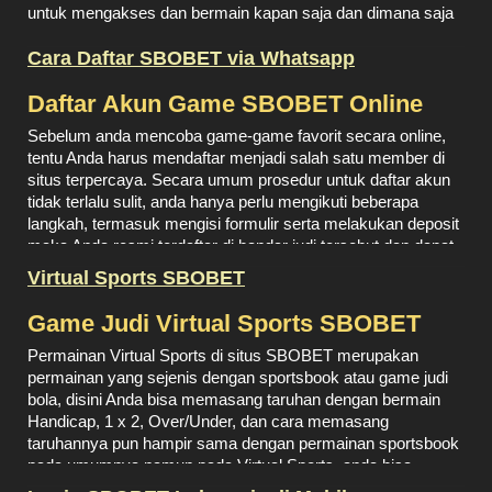
untuk mengakses dan bermain kapan saja dan dimana saja
yaitu melalui versi Smartphone. Kini Anda bisa install aplikasi
berplatform Android ataupun iOS. Untuk mendownload
Cara Daftar SBOBET via Whatsapp
Aplikasi dari Google Play Store/ App Store sangat mudah
Daftar Akun Game SBOBET Online
dan gratis tentunya, anda tidak perlu melakukan
pemasangan program atau aplikasi pada komputer ataupun
Sebelum anda mencoba game-game favorit secara online,
pada ponsel, semua dilakukan berbasis web yang sudah
tentu Anda harus mendaftar menjadi salah satu member di
menyediakan tempat download file.
situs terpercaya. Secara umum prosedur untuk daftar akun
tidak terlalu sulit, anda hanya perlu mengikuti beberapa
Berikut ini cara mudah untuk mendownload dan menginstall
langkah, termasuk mengisi formulir serta melakukan deposit
Aplikasi SBOBET pada smartphone kesayangan Anda :
maka Anda resmi terdaftar di bandar judi tersebut dan dapat
bermain taruhan. Sebenarnya ada beberapa metode untuk
Virtual Sports SBOBET
Untuk pengguna android, lakukan pencarian aplikasi
melakukan pendaftaran yang perlu Anda ketahui agar
SBOBET pada playstore, dan untuk versi iOS silahkan
mempermudah anda membuat akun dengan benar.
Game Judi Virtual Sports SBOBET
lakukan pencarian pada Appstore kemudian klik
Segeralah bergabung karena ada banyak sekali pilihan game
Download.
mulai dari sportsbook, live casino, slot mesin, dan
Permainan Virtual Sports di situs SBOBET merupakan
sebagainya.
permainan yang sejenis dengan sportsbook atau game judi
Daftar SBOBET
sendiri merupakan salah satu
Setelah proses download selesai, selanjutnya Install
situs urutan teratas karena penggunaannya sangat mudah
bola, disini Anda bisa memasang taruhan dengan bermain
aplikasi tersebut ke ponsel Anda.
bahkan bisa diakses lewat mana saja baik PC, Laptop
Handicap, 1 x 2, Over/Under, dan cara memasang
Klik Ikon SBOBET yang muncul di ponsel Anda
hingga Smartphone.
taruhannya pun hampir sama dengan permainan sportsbook
Login Aplikasi menggunakan username dan password
pada umumnya namun pada Virtual Sports anda bisa
yang sudah anda daftarkan sebelumnya atau untuk anda
langsung menonton pertandingan live streaming. Dengan