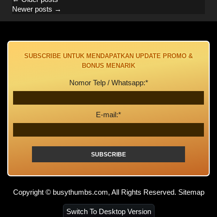
mempermudah para bettor yang tidak ingin mengalami
Fitur Aplikasi SBOBET Online
Kecanggihan teknologi yang sudah berkembang pesat ini
Setiap permainan akan disiarkan secara langsung melalui
Newer posts
→
Inter Milan Ingin Belajar Dari
kendala kesulitan bergabung dimana anda bisa mendaftar
telah menumbuhkan inovasi terbaru dalam permainan
video streaming yang terdapat pada media player pada
Banyak fitur yang dapat dimanfaatkan untuk bermain game
tanpa harus masuk ke dalam layanan Customer Service
Kesalahan
SBOBET online dimana segala kebutuhan para bettor dapat
browser Anda. Anda juga bisa lebih leluasa mengganti
SBOBET melalui Aplikasi Smartphone, diantaranya :
Agen, namun anda tetap wajib mempersiapkan data-data
terpenuhi jika anda bergabung dengan layanan login
tayangan yang tersedia. Simulasi pertandingan Virtual Sports
informasi secara lengkap.
Alih-alih meraih kemenangan dan lolos ke 16 besar Liga
SBOBET Mobile Indonesia, dan salah satu keunggulan
ini dibuat menggunakan kombinasi dari AI atau Artificial
Champions, tim asuhan Antonio Conte tersebut justru
Aplikasi ditujukan untuk member SBOBET Indonesia
layanan ini adalah memberikan fasilitas yang dapat dinikmati
SUBSCRIBE UNTUK MENDAPATKAN UPDATE PROMO &
Intelligence dan Independent Random Number Generator.
dipermalukan Barcelona yang memainkan banyak pemain
sehingga terdapat pilihan bahasa yang bisa disesuaikan.
Berikut adalah panduan cara mendaftar akun via Whatsapp :
secara praktis dan efisien oleh setiap member untuk bermain
BONUS MENARIK
Performa pemain yang terdapat di SBO Cup dan Virtual
muda dengan skor 2-1. Pemain muda Barcelona, Carles
Aplikasi dibuat dengan tampilan yang lebih praktis
kapan saja melalui Smartphone, dengan menggunakan
Football disesuaikan dengan karakteristik pemain
Perez membawa tim tamu unggul lebih dahulu pada menit
Nomor Telp / Whatsapp:*
sehingga mudah dimengerti dan dipahami oleh para
aplikasi tersebut tentunya anda sudah bisa menikmati semua
Hal pertama yang perlu anda lakukan adalah tambah
profesional.
ke-23, sebelum disamakan oleh Romelu Lukaku semenit
bettor.
permainan judi yang sudah kami siapkan. SBOBET
kontak person official
SBOBET Whatsapp
Agen
sebelum babak pertama berakhir. Asa Inter akhirnya berakhir
menyajikan berbagai jenis games yang menggunakan uang
Asiabetking.
Anda bisa melakukan pendaftaran, deposit dan withdraw
setelah Ansu Fati mencetak gol tiga menit menjelang
asli dan bermain melalui perangkat yang mudah dibawa
melalui bank lokal langsung melalui aplikasi ini.
E-mail:*
Chat pribadi untuk pendaftaran akun baru.
bubaran. Skor 2-1 ini memastikan Barca lolos sebagai jaura
Panduan Bermain Virtual Sports
kemana-mana ini menjadikan segala jenis permainan
Tersedia bermacam-macam bonus menarik khusus untuk
Persiapkan data-data pribadi anda secara lengkap dan
grup, dan Inter gagal lolos. Setelah pertandingan tersebut,
semakin praktis. Untuk menanggapi kegemaran para bettor
SBOBET
member SBOBET Android iOS Apps
valid.
Biraghi mengungkapkan kekecewaan Inter Milan.
menjalani permainan dengan lebih efisien, maka Agen
Email,
Permainan, Jenis Bank, Nama Rekening
Menurutnya, para pemain telah melakukan segalanya untuk
Anda akan mendapatkan promosi dan informasi terbaru
Sebelum memulai permainan, pastikan terlebih dahulu anda
No HP, Jenis
SBOBET hadir secara khusus sebagai tempat terbaik dan
membawa Inter lolos, karena itulah mereka merasa sangat
dan No Rekening.
melalui push notification
mengikuti panduan awal cara memasang taruhan serta
teraman bermain judi online.
kecewa.
memahami beberapa ketentuan yang berlaku agar dapat
Login dan memulai permainan cukup mudah silahkan klik
bermain dengan lancar, berikut adalah beberapa tahapan
tombol BET pada posisi kiri bawah layar anda.
Pendaftaran anda akan segera di proses dan anda akan memperoleh akun
untuk masuk pada game Virtual Sports SBOBET yang bisa
“Normal untuk merasa kecewa, kami telah memberikan
Pilihan game terlengkap Sportsbook dan Casino SBOBET
Copyright © busythumbs.com, All Rights Reserved.
Sitemap
beserta password untuk melogin di situs SBOBET.
Cara Login SBOBET Mobile
anda pelajari :
segalanya dan mengupayakan apapun yang bisa kami
yang dapat diakses melalui aplikasi.
lakukan, kami tidak bisa banyak mengeluh,” ujarnya di situs
Asiabetking secara khusus hadir melayani pendaftaran
Switch To Desktop Version
Cobalah untuk melakukan login dan ubah password demi
Untuk bantuan operator, cukup klik tombol Customer