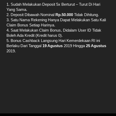
1. Sudah Melakukan Deposit 5x Berturut – Turut Di Hari
Yang Sama.
2. Deposit Dibawah Nominal
Rp.50.000
Tidak Dihitung.
3. Satu Nama Rekening Hanya Dapat Melakukan Satu Kali
Claim Bonus Setiap Harinya.
4. Saat Melakukan Claim Bonus, Didalam User ID Tidak
Boleh Ada Kredit (Kredit harus 0).
5. Bonus Cashback Langsung Hari Kemerdekaan RI ini
Berlaku Dari Tanggal
19 Agustus
2019 Hingga
25 Agustus
2019.