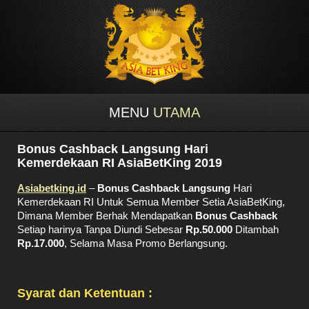
MENU
UTAMA
Bonus Cashback Langsung Hari
Kemerdekaan RI AsiaBetKing 2019
Asiabetking.id
–
Bonus Cashback Langsung
Hari
Kemerdekaan RI Untuk Semua Member Setia AsiaBetKing,
Dimana Member Berhak Mendapatkan
Bonus Cashback
Setiap harinya Tanpa Diundi Sebesar
Rp.50.000
Ditambah
Rp.17.000
, Selama Masa Promo Berlangsung.
Syarat dan Ketentuan :