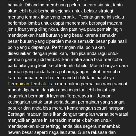
banyak. Dibanding membuang peluru secara sia-sia, tentu
akan lebih baik berhenti sejenak untuk belajar strategi
menang tembak ikan yang terbaik. Pecinta game ini selalu
berlomba-lomba untuk dapat menembak berbagai macam
jenis ikan yang diinginkan, dan pastinya para pemain ingin
mendapatkan hasil buruan yang besar karena semakin
besar buruan yang diperoleh maka semakin besar pula hasil
poin yang didapatnya. Perhitungan nilai poin akan
disesuaikan dengan jenis ikan, dan jika anda ragu untuk
bermain game judi tembak ikan maka anda bisa mencoba
pada nilai yang lebih kecil terlebih dahulu. Masih banyak cara
bermain yang anda harus pahami, jangan takut mencoba
karena tanpa mencoba tentu anda tidak tahu hasil nya.
Permainan Tembak Ikan
merupakan permainan yang sangat
mudah dipahami dan jika anda ingin tau lebih lanjut lagi
segeralah bermain di layanan Terpercaya ini. Jangan
ketinggalan untuk turut serta dalam permainan yang sangat
populer dan anda bisa meraih kemenangan sesuai harapan.
Berbagai macam jenis ikan dengan tampilan warna bervarasi
menjadikan game ini semakin menarik bahkan untuk
mendapatkan skor tertinggi anda bisa segera menembak
hewan besar seperti naga laut atau Gurita raksasa dan