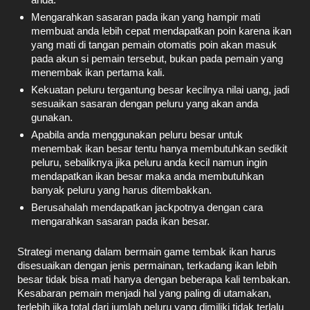
Mengarahkan sasaran pada ikan yang hampir mati
membuat anda lebih cepat mendapatkan poin karena ikan
yang mati di tangan pemain otomatis poin akan masuk
pada akun si pemain tersebut, bukan pada pemain yang
menembak ikan pertama kali.
Kekuatan peluru tergantung besar kecilnya nilai uang, jadi
sesuaikan sasaran dengan peluru yang akan anda
gunakan.
Apabila anda menggunakan peluru besar untuk
menembak ikan besar tentu hanya membutuhkan sedikit
peluru, sebaliknya jika peluru anda kecil namun ingin
mendapatkan ikan besar maka anda membutuhkan
banyak peluru yang harus ditembakkan.
Berusahalah mendapatkan jackpotnya dengan cara
mengarahkan sasaran pada ikan besar.
Strategi menang dalam bermain game tembak ikan harus
disesuaikan dengan jenis permainan, terkadang ikan lebih
besar tidak bisa mati hanya dengan beberapa kali tembakan.
Kesabaran pemain menjadi hal yang paling di utamakan,
terlebih jika total dari jumlah peluru yang dimiliki tidak terlalu