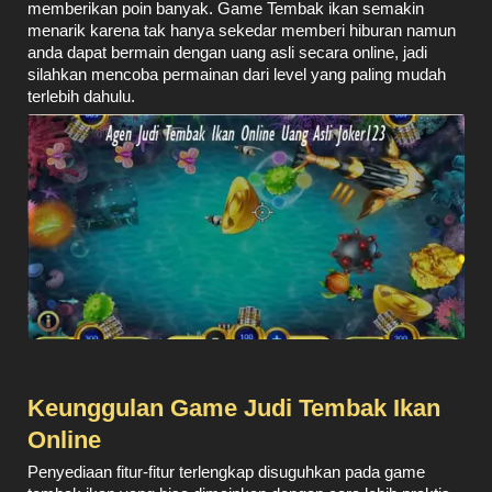
memberikan poin banyak. Game Tembak ikan semakin
menarik karena tak hanya sekedar memberi hiburan namun
anda dapat bermain dengan uang asli secara online, jadi
silahkan mencoba permainan dari level yang paling mudah
terlebih dahulu.
Keunggulan Game Judi Tembak Ikan
Online
Penyediaan fitur-fitur terlengkap disuguhkan pada game