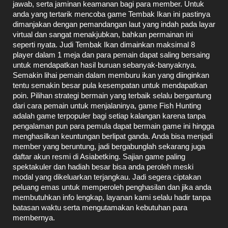
jawab, serta jaminan keamanan bagi para member. Untuk
anda yang tertarik mencoba game Tembak Ikan ini pastinya
dimanjakan dengan pemandangan laut yang indah pada layar
virtual dan sangat menakjubkan, bahkan permainan ini
seperti nyata. Judi Tembak Ikan dimainkan maksimal 8
player dalam 1 meja dan para pemain dapat saling bersaing
untuk mendapatkan hasil buruan sebanyak-banyaknya.
Semakin lihai pemain dalam memburu ikan yang diinginkan
tentu semakin besar pula kesempatan untuk mendapatkan
poin. Pilihan strategi bermain yang terbaik selalu bergantung
dari cara pemain untuk menjalaninya, game Fish Hunting
adalah game terpopuler bagi setiap kalangan karena tanpa
pengalaman pun para pemula dapat bermain game ini hingga
menghasilkan keuntungan berlipat ganda. Anda bisa menjadi
member yang beruntung, jadi bergabunglah sekarang juga
daftar akun resmi di Asiabetking. Sajian game paling
spektakuler dan hadiah besar bisa anda peroleh meski
modal yang dikeluarkan terjangkau. Jadi segera ciptakan
peluang emas untuk memperoleh penghasilan dan jika anda
membutuhkan info lengkap, layanan kami selalu hadir tanpa
batasan waktu serta mengutamakan kebutuhan para
membernya.