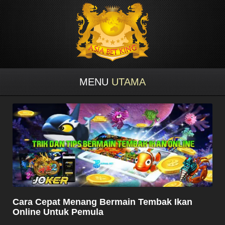
MENU
UTAMA
Cara Cepat Menang Bermain Tembak Ikan
Online Untuk Pemula