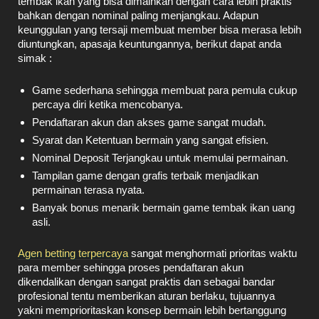
tembak ikan yang bisa dimainkan dengan cara lebih praktis
bahkan dengan nominal paling menjangkau. Adapun
keunggulan yang tersaji membuat member bisa merasa lebih
diuntungkan, apasaja keuntungannya, berikut dapat anda
simak :
Game sederhana sehingga membuat para pemula cukup
percaya diri ketika mencobanya.
Pendaftaran akun dan akses game sangat mudah.
Syarat dan Ketentuan bermain yang sangat efisien.
Nominal Deposit Terjangkau untuk memulai permainan.
Tampilan game dengan grafis terbaik menjadikan
permainan terasa nyata.
Banyak bonus menarik bermain game tembak ikan uang
asli.
Agen betting terpercaya
sangat menghormati prioritas waktu
para member sehingga proses pendaftaran akun
dikendalikan dengan sangat praktis dan sebagai bandar
profesional tentu memberikan aturan berlaku, tujuannya
yakni memprioritaskan konsep bermain lebih bertanggung