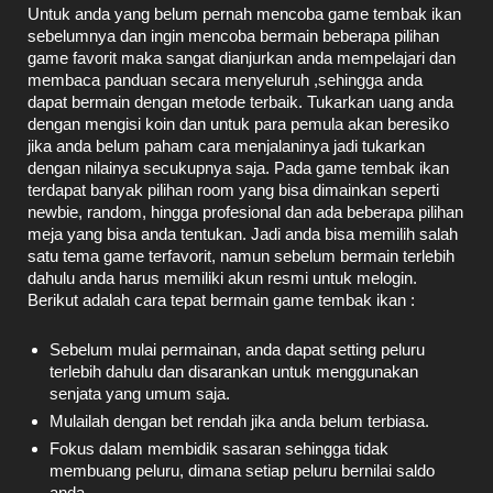
Untuk anda yang belum pernah mencoba game tembak ikan
sebelumnya dan ingin mencoba bermain beberapa pilihan
game favorit maka sangat dianjurkan anda mempelajari dan
membaca panduan secara menyeluruh ,sehingga anda
dapat bermain dengan metode terbaik. Tukarkan uang anda
dengan mengisi koin dan untuk para pemula akan beresiko
jika anda belum paham cara menjalaninya jadi tukarkan
dengan nilainya secukupnya saja. Pada game tembak ikan
terdapat banyak pilihan room yang bisa dimainkan seperti
newbie, random, hingga profesional dan ada beberapa pilihan
meja yang bisa anda tentukan. Jadi anda bisa memilih salah
satu tema game terfavorit, namun sebelum bermain terlebih
dahulu anda harus memiliki akun resmi untuk melogin.
Berikut adalah cara tepat bermain game tembak ikan :
Sebelum mulai permainan, anda dapat setting peluru
terlebih dahulu dan disarankan untuk menggunakan
senjata yang umum saja.
Mulailah dengan bet rendah jika anda belum terbiasa.
Fokus dalam membidik sasaran sehingga tidak
membuang peluru, dimana setiap peluru bernilai saldo
anda.