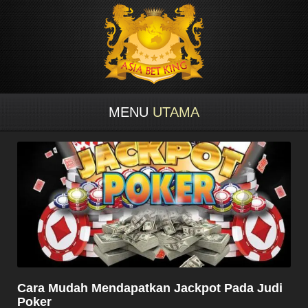
MENU
UTAMA
Cara Mudah Mendapatkan Jackpot Pada Judi
Poker