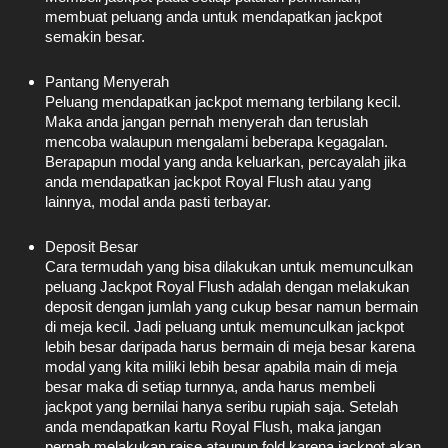
membuat peluang anda untuk mendapatkan jackpot
semakin besar.
Pantang Menyerah
Peluang mendapatkan jackpot memang terbilang kecil.
Maka anda jangan pernah menyerah dan teruslah
mencoba walaupun mengalami beberapa kegagalan.
Berapapun modal yang anda keluarkan, percayalah jika
anda mendapatkan jackpot Royal Flush atau yang
lainnya, modal anda pasti terbayar.
Deposit Besar
Cara termudah yang bisa dilakukan untuk memunculkan
peluang Jackpot Royal Flush adalah dengan melakukan
deposit dengan jumlah yang cukup besar namun bermain
di meja kecil. Jadi peluang untuk memunculkan jackpot
lebih besar daripada harus bermain di meja besar karena
modal yang kita miliki lebih besar apabila main di meja
besar maka di setiap turnnya, anda harus membeli
jackpot yang bernilai hanya seribu rupiah saja. Setelah
anda mendapatkan kartu Royal Flush, maka jangan
pernah melakukan raise ataupun fold karena jackpot akan