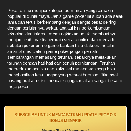
Poker online menjadi kategori permainan yang semakin
populer di dunia maya. Jenis game poker ini sudah ada sejak
lama dan terus berkembang dengan sangat pesat seiring
dengan berjalannya waktu, apalagi kini perkembangan
teknologi dan internet memungkinkan untuk membuatnya
menjadi lebih praktis bermain secara online dan menjadi
sebutan poker online game bahkan bisa diakses melalui
smartphone. Dalam game poker jangan pernah
sembarangan memasang taruhan, sebaiknya melakukan
taruhan dengan hati-hati dan penuh perhitungan. Taruhan
memerlukan analisa dan kalkulasi matang sehingga bisa
menghasilkan keuntungan yang sesuai harapan. Jika asal
pasang maka resiko menuai kegagalan akan sangat besar di
meja poker.
SUBSCRIBE UNTUK MENDAPATKAN UPDATE PROMO &
BONUS MENARIK
Nomor Telp / Whatsapp:*