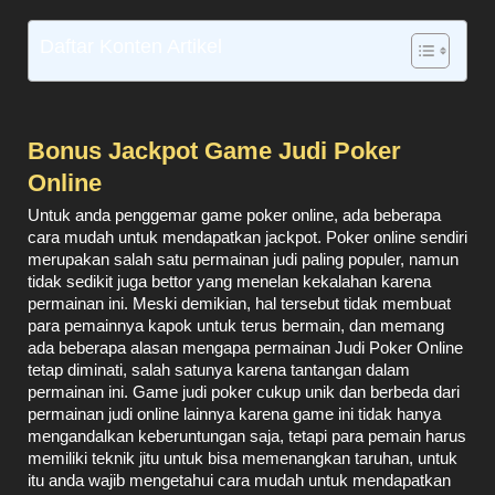
Daftar Konten Artikel
Bonus Jackpot Game Judi Poker
Online
Untuk anda penggemar game poker online, ada beberapa
cara mudah untuk mendapatkan jackpot. Poker online sendiri
merupakan salah satu permainan judi paling populer, namun
tidak sedikit juga bettor yang menelan kekalahan karena
permainan ini. Meski demikian, hal tersebut tidak membuat
para pemainnya kapok untuk terus bermain, dan memang
ada beberapa alasan mengapa permainan Judi Poker Online
tetap diminati, salah satunya karena tantangan dalam
permainan ini. Game judi poker cukup unik dan berbeda dari
permainan judi online lainnya karena game ini tidak hanya
mengandalkan keberuntungan saja, tetapi para pemain harus
memiliki teknik jitu untuk bisa memenangkan taruhan, untuk
itu anda wajib mengetahui cara mudah untuk mendapatkan