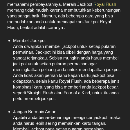
memahami pembayarannya. Meraih Jackpot
Royal Flush
memang tidak mudah karena membutuhkan keberuntungan
yang sangat baik. Namun, ada beberapa cara yang bisa
memudahkan anda untuk mendapatkan Jackpot Royal
Flush, berikut adalah caranya :
Membeli Jackpot
Anda diwajibkan membeli jackpot untuk setiap putaran
permainan. Jackpot ini bisa dibeli dengan harga yang
sangat terjangkau. Sebisa mungkin anda harus membeli
jackpot untuk setiap putaran permainan agar
meningkatkan peluang anda untuk mendapatkan jackpot.
Anda tidak akan pernah tahu kapan kartu jackpot bisa
didapatkan, selain kartu Royal Flush, ada beberapa jenis
kombinasi kartu yang bisa memberi anda jackpot besar,
seperti Straight Flush atau Four of a Kind, untuk itu anda
perlu membeli jackpot.
Jangan Bermain Aman
Apabila anda benar-benar ingin mengincar jackpot, maka
anda harus lebih sering memainkan kartu tangan.
Membeli jackpot pada setiap putaran permainan,