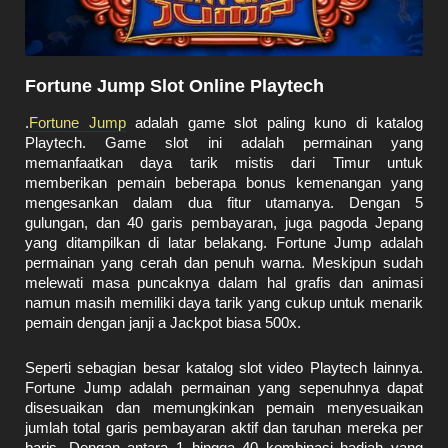
Fortune Jump Slot Online Playtech
.
Fortune Jump
adalah game slot paling kuno di katalog
Playtech. Game slot ini adalah permainan yang
memanfaatkan daya tarik mistis dari Timur untuk
memberikan pemain beberapa bonus kemenangan yang
mengesankan dalam dua fitur utamanya. Dengan 5
gulungan, dan 40 garis pembayaran, juga pagoda Jepang
yang ditampilkan di latar belakang. Fortune Jump adalah
permainan yang cerah dan penuh warna. Meskipun sudah
melewati masa puncaknya dalam hal grafis dan animasi
namun masih memiliki daya tarik yang cukup untuk menarik
pemain dengan janji a Jackpot biasa 500x.
Seperti sebagian besar katalog slot video Playtech lainnya.
Fortune Jump adalah permainan yang sepenuhnya dapat
disesuaikan dan memungkinkan pemain menyesuaikan
jumlah total garis pembayaran aktif dan taruhan mereka per
baris. Dengan antara 1 hingga 40 kombinasi hadiah yang