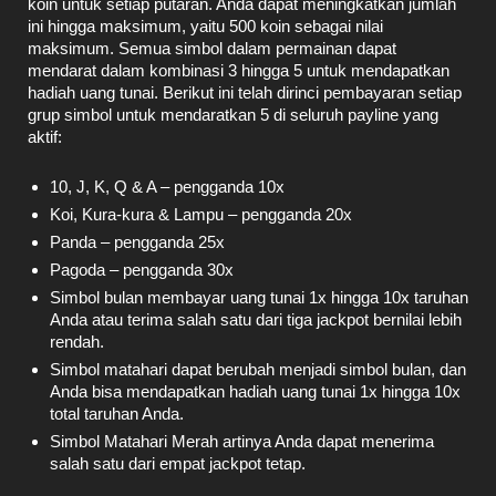
koin untuk setiap putaran. Anda dapat meningkatkan jumlah
ini hingga maksimum, yaitu 500 koin sebagai nilai
maksimum. Semua simbol dalam permainan dapat
mendarat dalam kombinasi 3 hingga 5 untuk mendapatkan
hadiah uang tunai. Berikut ini telah dirinci pembayaran setiap
grup simbol untuk mendaratkan 5 di seluruh payline yang
aktif:
10, J, K, Q & A – pengganda 10x
Koi, Kura-kura & Lampu – pengganda 20x
Panda – pengganda 25x
Pagoda – pengganda 30x
Simbol bulan membayar uang tunai 1x hingga 10x taruhan
Anda atau terima salah satu dari tiga jackpot bernilai lebih
rendah.
Simbol matahari dapat berubah menjadi simbol bulan, dan
Anda bisa mendapatkan hadiah uang tunai 1x hingga 10x
total taruhan Anda.
Simbol Matahari Merah artinya Anda dapat menerima
salah satu dari empat jackpot tetap.