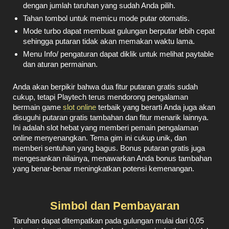
dengan jumlah taruhan yang sudah Anda pilih.
Tahan tombol untuk memicu mode putar otomatis.
Mode turbo dapat membuat gulungan berputar lebih cepat
sehingga putaran tidak akan memakan waktu lama.
Menu Info/ pengaturan dapat diklik untuk melihat paytable
dan aturan permainan.
Anda akan berpikir bahwa dua fitur putaran gratis sudah
cukup, tetapi Playtech terus mendorong pengalaman
bermain game
slot online
terbaik yang berarti Anda juga akan
disuguhi putaran gratis tambahan dan fitur menarik lainnya.
Ini adalah slot hebat yang memberi pemain pengalaman
online menyenangkan. Tema gim ini cukup unik, dan
memberi sentuhan yang bagus. Bonus putaran gratis juga
mengesankan nilainya, menawarkan Anda bonus tambahan
yang benar-benar meningkatkan potensi kemenangan.
Simbol dan Pembayaran
Taruhan dapat ditempatkan pada gulungan mulai dari 0,05