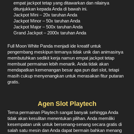
empat jackpot tetap yang ditawarkan dan nilainya
ditunjukkan kepada Anda di bawah ini.
Jackpot Mini – 20x taruhan Anda
Jackpot Minor – 50x taruhan Anda
Jackpot Major – 500x taruhan Anda
Grand Jackpot – 2000x taruhan Anda
Full Moon White Panda menjadi ide kreatif untuk
pengembang meskipun temanya tidak unik dan animasinya
membutuhkan sedikit kerja namun empat jackpot tetap
membuat permainan lebih menarik. Anda tidak akan
mendapatkan kemenangan besar apa pun dari slot, tetapi
masih cukup menyenangkan untuk merasakan fitur putaran
gratis.
Agen Slot Playtech
Tema permainan Playtech sangat banyak sehingga Anda
tidak akan kesulitan menentukan pilihan. Anda memiliki
kesempatan unik untuk bersenang-senang secara gratis di
salah satu mesin dan Anda dapat bermain bahkan menang