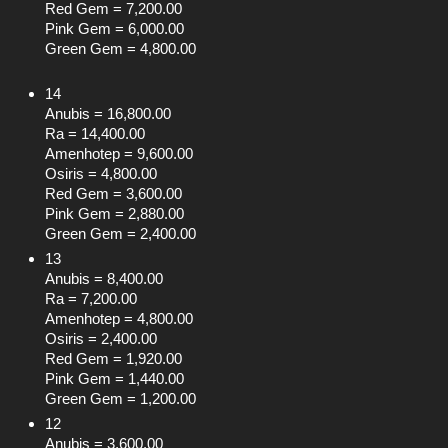
Red Gem = 7,200.00
Pink Gem = 6,000.00
Green Gem = 4,800.00
14
Anubis = 16,800.00
Ra = 14,400.00
Amenhotep = 9,600.00
Osiris = 4,800.00
Red Gem = 3,600.00
Pink Gem = 2,880.00
Green Gem = 2,400.00
13
Anubis = 8,400.00
Ra = 7,200.00
Amenhotep = 4,800.00
Osiris = 2,400.00
Red Gem = 1,920.00
Pink Gem = 1,440.00
Green Gem = 1,200.00
12
Anubis = 3,600.00