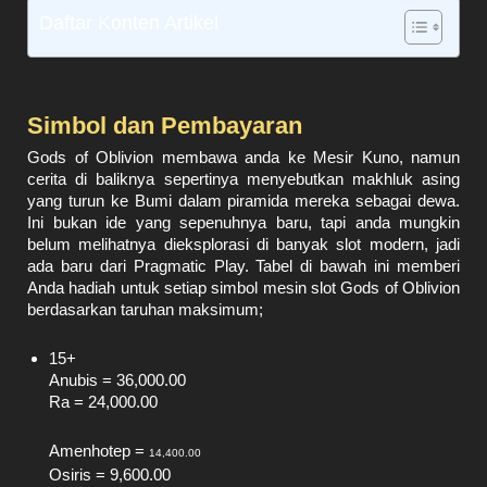
Daftar Konten Artikel
Simbol dan Pembayaran
Gods of Oblivion membawa anda ke Mesir Kuno, namun
cerita di baliknya sepertinya menyebutkan makhluk asing
yang turun ke Bumi dalam piramida mereka sebagai dewa.
Ini bukan ide yang sepenuhnya baru, tapi anda mungkin
belum melihatnya dieksplorasi di banyak slot modern, jadi
ada baru dari Pragmatic Play. Tabel di bawah ini memberi
Anda hadiah untuk setiap simbol mesin slot Gods of Oblivion
berdasarkan taruhan maksimum;
15+
Anubis = 36,000.00
Ra = 24,000.00
Amenhotep =
14,400.00
Osiris = 9,600.00