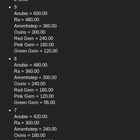
9
Anubis = 600.00
Ra = 480.00
Amenhotep = 360.00
Osiris = 300.00
Red Gem = 240.00
Pink Gem = 180.00
Green Gem = 120.00
8
Anubis = 480.00
Ra = 360.00
Amenhotep = 300.00
Osiris = 240.00
Red Gem = 180.00
Pink Gem = 120.00
Green Gem = 96.00
7
Anubis = 420.00
Ra = 300.00
Amenhotep = 240.00
Osiris = 180.00