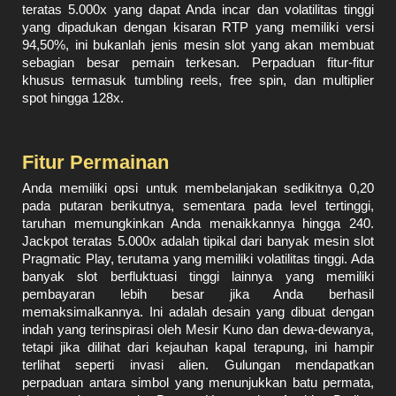
teratas 5.000x yang dapat Anda incar dan volatilitas tinggi
yang dipadukan dengan kisaran RTP yang memiliki versi
94,50%, ini bukanlah jenis mesin slot yang akan membuat
sebagian besar pemain terkesan. Perpaduan fitur-fitur
khusus termasuk tumbling reels, free spin, dan multiplier
spot hingga 128x.
Fitur Permainan
Anda memiliki opsi untuk membelanjakan sedikitnya 0,20
pada putaran berikutnya, sementara pada level tertinggi,
taruhan memungkinkan Anda menaikkannya hingga 240.
Jackpot teratas 5.000x adalah tipikal dari banyak mesin slot
Pragmatic Play, terutama yang memiliki volatilitas tinggi. Ada
banyak slot berfluktuasi tinggi lainnya yang memiliki
pembayaran lebih besar jika Anda berhasil
memaksimalkannya. Ini adalah desain yang dibuat dengan
indah yang terinspirasi oleh Mesir Kuno dan dewa-dewanya,
tetapi jika dilihat dari kejauhan kapal terapung, ini hampir
terlihat seperti invasi alien. Gulungan mendapatkan
perpaduan antara simbol yang menunjukkan batu permata,