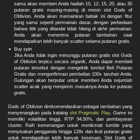
sama akan memberi Anda hadiah 10, 12, 15, 20, atau 30
putaran gratis masing-masing di mesin slot Gods of
Oblivion. Anda akan memainkan babak ini dengan fitur
yang sama seperti permainan dasar, dengan perbedaan
bahwa titik yang ditandai tidak hilang di akhir permainan.
Anda akan menerima putaran tambahan saat
mendapatkan lebih banyak scatter selama putaran gratis.
Buy spin
Jika Anda tidak ingin menunggu putaran gratis slot Gods
of Oblivion terpicu secara organik, Anda dapat membeli
putaran tersebut dengan mengeklik tombol Beli Putaran
Gratis dan mengonfirmasi pembelian 100x taruhan Anda.
Gulungan akan berputar untuk memberi Anda sejumlah
scatter acak yang menjamin masuknya Anda ke putaran
gratis.
Gods of Oblivion direkomendasikan sebagai tambahan yang
menyenangkan pada katalog
slot Pragmatic Play
. Game ini
memiliki volatilitas tinggi, RTP 94,50%, dan pembayaran
cluster. Raih kemenangan untuk menikmati tumble yang
menyisakan pengganda hingga 128x dan ikuti putaran gratis
untuk mendapatkan lebih banyak keseruan. Slot Gods of