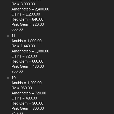
Ra = 3,000.00
Amenhotep = 2,400.00
Osiris = 1,200.00
Red Gem = 840.00
Pink Gem = 720.00
600.00
11
Anubis = 1,800.00
Ra = 1,440.00
Amenhotep = 1,080.00
Osiris = 720.00
Red Gem = 600.00
Pink Gem = 480.00
360.00
10
Anubis = 1,200.00
Ra = 960.00
Amenhotep = 720.00
Osiris = 480.00
Red Gem = 360.00
Pink Gem = 300.00
240.00