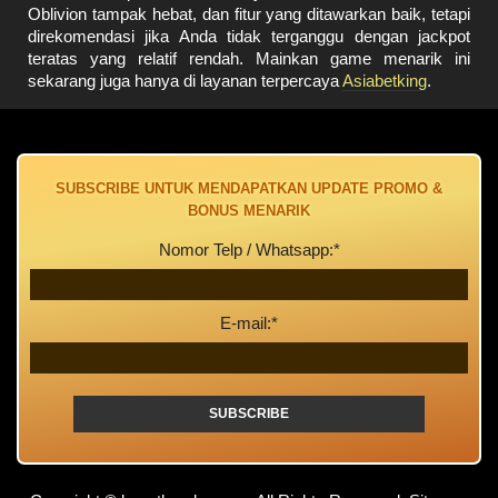
Oblivion tampak hebat, dan fitur yang ditawarkan baik, tetapi
direkomendasi jika Anda tidak terganggu dengan jackpot
teratas yang relatif rendah. Mainkan game menarik ini
sekarang juga hanya di layanan terpercaya
Asiabetking
.
SUBSCRIBE UNTUK MENDAPATKAN UPDATE PROMO &
BONUS MENARIK
Nomor Telp / Whatsapp:*
E-mail:*