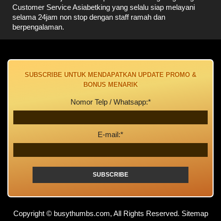
Customer Service Asiabetking yang selalu siap melayani
selama 24jam non stop dengan staff ramah dan
berpengalaman.
SUBSCRIBE UNTUK MENDAPATKAN UPDATE PROMO &
BONUS MENARIK
Nomor Telp / Whatsapp:*
E-mail:*
Copyright © busythumbs.com, All Rights Reserved.
Sitemap