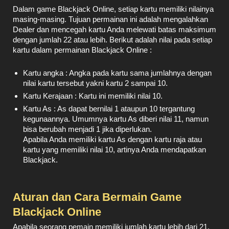
Dalam game Blackjack Online, setiap kartu memiliki nilainya
masing-masing. Tujuan permainan ini adalah mengalahkan
Dealer dan mencegah kartu Anda melewati batas maksimum
dengan jumlah 22 atau lebih. Berikut adalah nilai pada setiap
kartu dalam permainan Blackjack Online :
Kartu angka : Angka pada kartu sama jumlahnya dengan
nilai kartu tersebut yakni kartu 2 sampai 10.
Kartu Kerajaan : Kartu ini memiliki nilai 10.
Kartu As : As dapat bernilai 1 ataupun 10 tergantung
kegunaannya. Umumnya kartu As diberi nilai 11, namun
bisa berubah menjadi 1 jika diperlukan.
Apabila Anda memiliki kartu As dengan kartu raja atau
kartu yang memiliki nilai 10, artinya Anda mendapatkan
Blackjack.
Aturan dan Cara Bermain Game
Blackjack Online
Apabila seorang pemain memiliki jumlah kartu lebih dari 21,