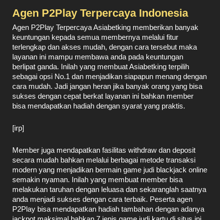
Agen P2Play Terpercaya Indonesia
Agen P2Play Terpercaya Asiabetking memberikan banyak
keuntungan kepada semua membernya melalui fitur
terlengkap dan akses mudah, dengan cara tersebut maka
layanan ini mampu membawa anda pada keuntungan
berlipat ganda. Inilah yang membuat Asiabetking terpilih
sebagai opsi No.1 dan menjadikan siapapun menang dengan
cara mudah. Jadi jangan heran jika banyak orang yang bisa
sukses dengan cepat berkat layanan ini bahkan member
bisa mendapatkan hadiah dengan syarat yang praktis.
[irp]
Member juga mendapatkan fasilitas withdraw dan deposit
secara mudah bahkan melalui berbagai metode transaksi
modern yang menjadikan bermain game judi blackjack online
semakin nyaman. Inilah yang membuat member bisa
melakukan taruhan dengan leluasa dan sekaranglah saatnya
anda menjadi sukses dengan cara terbaik. Peserta agen
P2Play bisa mendapatkan hadiah tambahan dengan adanya
jackpot maksimal bahkan 7 jenis game judi kartu di situs ini