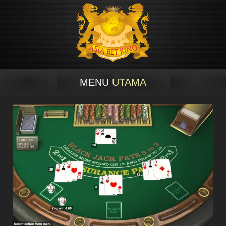
MENU
UTAMA