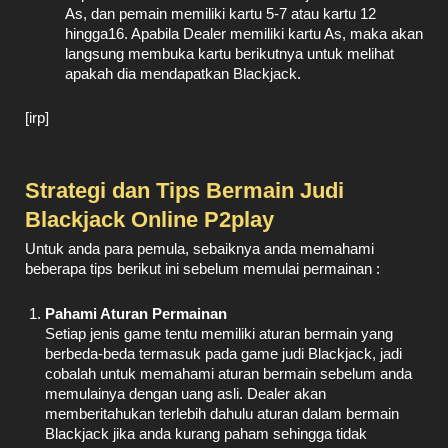
As, dan pemain memiliki kartu 5-7 atau kartu 12
hingga16. Apabila Dealer memiliki kartu As, maka akan
langsung membuka kartu berikutnya untuk melihat
apakah dia mendapatkan Blackjack.
[irp]
Strategi dan Tips Bermain Judi
Blackjack Online P2play
Untuk anda para pemula, sebaiknya anda memahami
beberapa tips berikut ini sebelum memulai permainan :
Pahami Aturan Permainan
Setiap jenis game tentu memiliki aturan bermain yang
berbeda-beda termasuk pada game judi Blackjack, jadi
cobalah untuk memahami aturan bermain sebelum anda
memulainya dengan uang asli. Dealer akan
memberitahukan terlebih dahulu aturan dalam bermain
Blackjack jika anda kurang paham sehingga tidak