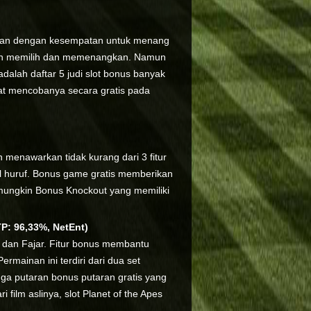
arkan dengan kesempatan untuk menang
ainan memilih dan memenangkan. Namun
dalah daftar 5 judi slot bonus banyak
pat mencobanya secara gratis pada
n menawarkan tidak kurang dari 3 fitur
l huruf. Bonus game gratis memberikan
 mungkin Bonus Knockout yang memiliki
TP: 96,33%, NetEnt)
it dan Fajar. Fitur bonus membantu
ainan ini terdiri dari dua set
uga putaran bonus putaran gratis yang
i film aslinya, slot Planet of the Apes