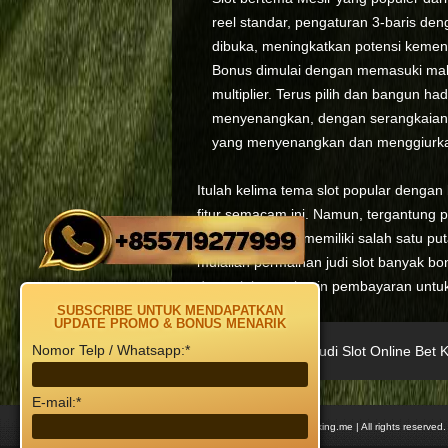
reel standar, pengaturan 3-baris d
dibuka, meningkatkan potensi kemen
Bonus dimulai dengan memasuki mak
multiplier. Terus pilih dan bangun 
menyenangkan, dengan serangkaian si
yang menyenangkan dan menggiurkan 
Itulah kelima tema slot popular dengan 
fitur semacam ini. Namun, tergantung 
Rocky dianggap memiliki salah satu p
mulailah permainan judi slot banyak b
dan selalu menjamin pembayaran untu
SUBSCRIBE UNTUK MENDAPATKAN
UPDATE PROMO & BONUS MENARIK
Nomor Telp / Whatsapp:*
Post navigation
←
Memaksimalkan Judi Slot Online Bet K
E-mail:*
Copyright © 2012-2026 Asiabetking.me | All rights reserved.