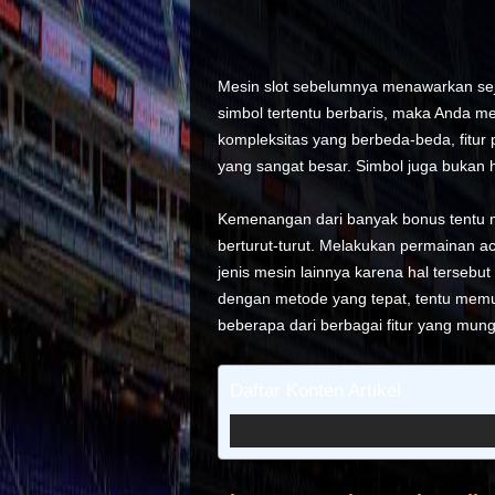
Mesin slot sebelumnya menawarkan seju
simbol tertentu berbaris, maka Anda 
kompleksitas yang berbeda-beda, fitur
yang sangat besar. Simbol juga bukan ha
Kemenangan dari banyak bonus tentu me
berturut-turut. Melakukan permainan 
jenis mesin lainnya karena hal terseb
dengan metode yang tepat, tentu mem
beberapa dari berbagai fitur yang mungkin
Daftar Konten Artikel