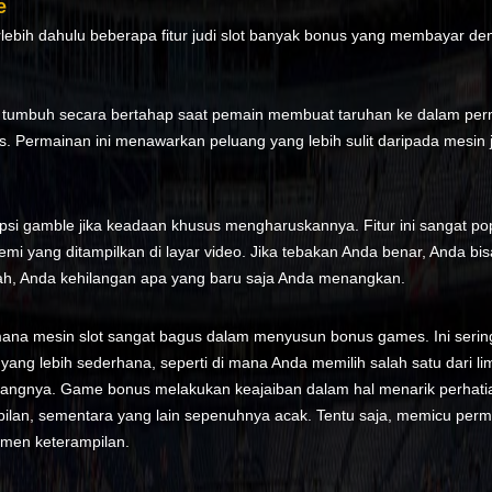
e
lebih dahulu beberapa fitur judi slot banyak bonus yang membayar denga
 tumbuh secara bertahap saat pemain membuat taruhan ke dalam perma
s. Permainan ini menawarkan peluang yang lebih sulit daripada mesin 
i gamble jika keadaan khusus mengharuskannya. Fitur ini sangat pop
remi yang ditampilkan di layar video. Jika tebakan Anda benar, Anda 
lah, Anda kehilangan apa yang baru saja Anda menangkan.
na mesin slot sangat bagus dalam menyusun bonus games. Ini sering ka
ang lebih sederhana, seperti di mana Anda memilih salah satu dari li
akangnya. Game bonus melakukan keajaiban dalam hal menarik perhatia
lan, sementara yang lain sepenuhnya acak. Tentu saja, memicu perm
emen keterampilan.