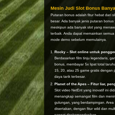
Mesin Judi Slot Bonus Bany
Putaran bonus adalah fitur hebat dar
besar. Ada banyak jenis putaran bonus
meskipun ada banyak slot yang menawark
terbaik. Anda dapat memainkan semua p
mode demo sebelum memulainya.
Rocky – Slot online untuk pengge
Berdasarkan film tinju legendaris, ga
bonus, membayar 5x lipat total tar
15, 20, atau 25 game gratis dengan 
daya tarik terbesar.
Planet of the Apes – Fitur liar, p
Slot video NetEnt yang inovatif ini d
menangkap semangat film dan mening
gulungan, yang berdampingan. Area b
disertakan, dengan fitur wild dan multi
sangat direkomendasikan.