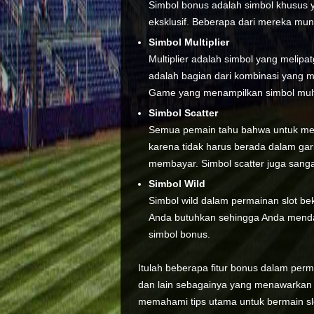
Simbol bonus adalah simbol khusus
eksklusif. Beberapa dari mereka mun
Simbol Multiplier
Multiplier adalah simbol yang melipa
adalah bagian dari kombinasi yang 
Game yang menampilkan simbol multip
Simbol Scatter
Semua pemain tahu bahwa untuk menan
karena tidak harus berada dalam ga
membayar. Simbol scatter juga sanga
Simbol Wild
Simbol wild dalam permainan slot be
Anda butuhkan sehingga Anda mendapa
simbol bonus.
Itulah beberapa fitur bonus dalam perm
dan lain sebagainya yang menawarkan
memahami tips utama untuk bermain slo