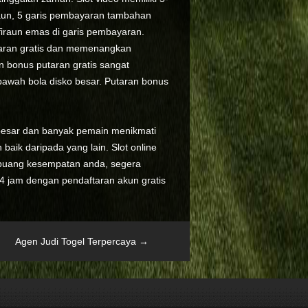
raun, 5 garis pembayaran tambahan
iraun emas di garis pembayaran.
taran gratis dan memenangkan
n bonus putaran gratis sangat
bawah bola disko besar. Putaran bonus
besar dan banyak pemain menikmati
aik daripada yang lain. Slot online
n buang kesempatan anda, segera
4 jam dengan pendaftaran akun gratis
Agen Judi Togel Terpercaya
→