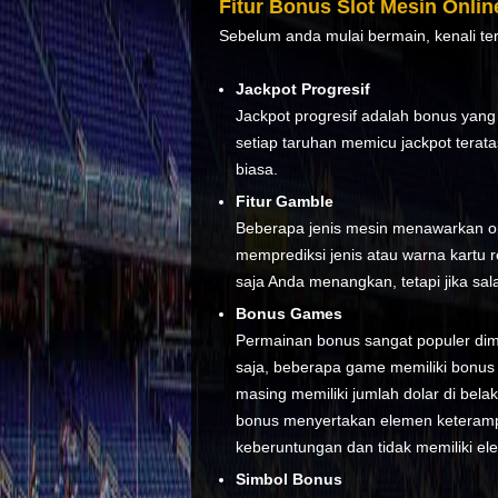
Fitur Bonus Slot Mesin Onlin
Sebelum anda mulai bermain, kenali ter
Jackpot Progresif
Jackpot progresif adalah bonus yang
setiap taruhan memicu jackpot terata
biasa.
Fitur Gamble
Beberapa jenis mesin menawarkan ops
memprediksi jenis atau warna kartu 
saja Anda menangkan, tetapi jika sa
Bonus Games
Permainan bonus sangat populer dima
saja, beberapa game memiliki bonus y
masing memiliki jumlah dolar di bel
bonus menyertakan elemen keterampi
keberuntungan dan tidak memiliki el
Simbol Bonus