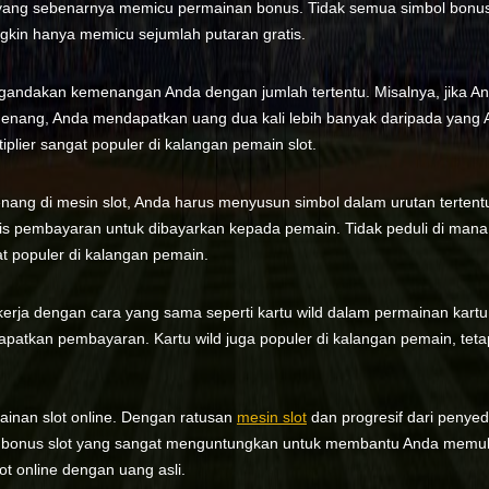
 yang sebenarnya memicu permainan bonus. Tidak semua simbol bon
gkin hanya memicu sejumlah putaran gratis.
tgandakan kemenangan Anda dengan jumlah tertentu. Misalnya, jika Anda
menang, Anda mendapatkan uang dua kali lebih banyak daripada yang A
lier sangat populer di kalangan pemain slot.
g di mesin slot, Anda harus menyusun simbol dalam urutan tertentu.
ris pembayaran untuk dibayarkan kepada pemain. Tidak peduli di mana
t populer di kalangan pemain.
kerja dengan cara yang sama seperti kartu wild dalam permainan kar
tkan pembayaran. Kartu wild juga populer di kalangan pemain, tetapi
ainan slot online. Dengan ratusan
mesin slot
dan progresif dari penyed
 bonus slot yang sangat menguntungkan untuk membantu Anda memula
t online dengan uang asli.