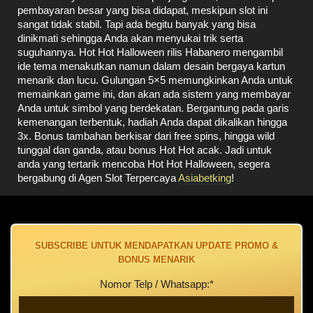
pembayaran besar yang bisa didapat, meskipun slot ini
sangat tidak stabil. Tapi ada begitu banyak yang bisa
dinikmati sehingga Anda akan menyukai trik serta
suguhannya. Hot Hot Halloween rilis Habanero mengambil
ide tema menakutkan namun dalam desain bergaya kartun
menarik dan lucu. Gulungan 5×5 memungkinkan Anda untuk
memainkan game ini, dan akan ada sistem yang membayar
Anda untuk simbol yang berdekatan. Bergantung pada garis
kemenangan terbentuk, hadiah Anda dapat dikalikan hingga
3x. Bonus tambahan berkisar dari free spins, hingga wild
tunggal dan ganda, atau bonus Hot Hot acak. Jadi untuk
anda yang tertarik mencoba Hot Hot Halloween, segera
bergabung di Agen Slot Terpercaya
Asiabetking
!
SUBSCRIBE UNTUK MENDAPATKAN UPDATE PROMO &
BONUS MENARIK
Nomor Telp / Whatsapp:*