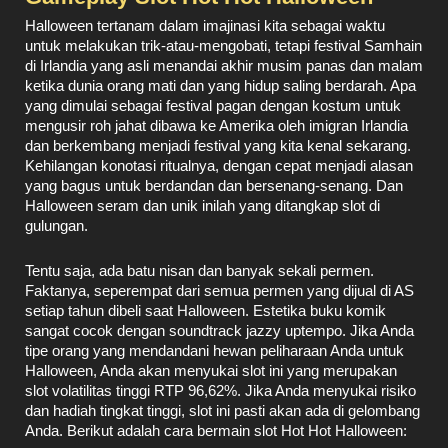
Halloween tertanam dalam imajinasi kita sebagai waktu
untuk melakukan trik-atau-mengobati, tetapi festival Samhain
di Irlandia yang asli menandai akhir musim panas dan malam
ketika dunia orang mati dan yang hidup saling berdarah. Apa
yang dimulai sebagai festival pagan dengan kostum untuk
mengusir roh jahat dibawa ke Amerika oleh imigran Irlandia
dan berkembang menjadi festival yang kita kenal sekarang.
Kehilangan konotasi ritualnya, dengan cepat menjadi alasan
yang bagus untuk berdandan dan bersenang-senang. Dan
Halloween seram dan unik inilah yang ditangkap slot di
gulungan.
Tentu saja, ada batu nisan dan banyak sekali permen.
Faktanya, seperempat dari semua permen yang dijual di AS
setiap tahun dibeli saat Halloween. Estetika buku komik
sangat cocok dengan soundtrack jazzy uptempo. Jika Anda
tipe orang yang mendandani hewan peliharaan Anda untuk
Halloween, Anda akan menyukai slot ini yang merupakan
slot volatilitas tinggi RTP 96,62%. Jika Anda menyukai risiko
dan hadiah tingkat tinggi, slot ini pasti akan ada di gelombang
Anda. Berikut adalah cara bermain slot Hot Hot Halloween: