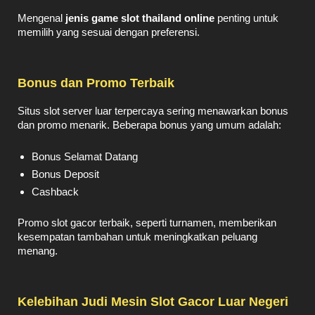
Mengenal
jenis game slot thailand online
penting untuk
memilih yang sesuai dengan preferensi.
Bonus dan Promo Terbaik
Situs slot server luar terpercaya sering menawarkan bonus
dan promo menarik. Beberapa bonus yang umum adalah:
Bonus Selamat Datang
Bonus Deposit
Cashback
Promo slot gacor terbaik, seperti turnamen, memberikan
kesempatan tambahan untuk meningkatkan peluang
menang.
Kelebihan Judi Mesin Slot Gacor Luar Negeri