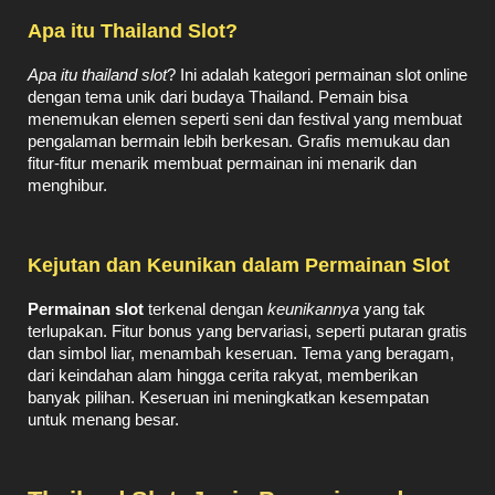
Apa itu Thailand Slot?
Apa itu thailand slot
? Ini adalah kategori permainan slot online
dengan tema unik dari budaya Thailand. Pemain bisa
menemukan elemen seperti seni dan festival yang membuat
pengalaman bermain lebih berkesan. Grafis memukau dan
fitur-fitur menarik membuat permainan ini menarik dan
menghibur.
Kejutan dan Keunikan dalam Permainan Slot
Permainan slot
terkenal dengan
keunikannya
yang tak
terlupakan. Fitur bonus yang bervariasi, seperti putaran gratis
dan simbol liar, menambah keseruan. Tema yang beragam,
dari keindahan alam hingga cerita rakyat, memberikan
banyak pilihan. Keseruan ini meningkatkan kesempatan
untuk menang besar.