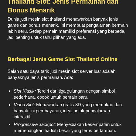
Thailand Slot: Jenis Permainan dan
Bonus Menarik
Dunia judi mesin slot thailand menawarkan banyak jenis
game dan bonus menarik. Ini membuat pengalaman bermain
lebih seru. Setiap pemain memiliki preferensi yang berbeda,
jadi penting untuk tahu pilihan yang ada.
Berbagai Jenis Game Slot Thailand Online
Salah satu daya tarik judi mesin slot server luar adalah
banyaknya jenis permainan. Ada:
Slot Klasik:
Terdiri dari tiga gulungan dengan simbol
sederhana, cocok untuk pemain baru.
Video Slot:
Menawarkan grafis 3D yang memukau dan
banyak lini pembayaran, ideal untuk pengalaman
interaktif.
Progressive Jackpot:
Menyediakan kesempatan untuk
memenangkan hadiah besar yang terus bertambah.