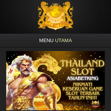
MENU
UTAMA