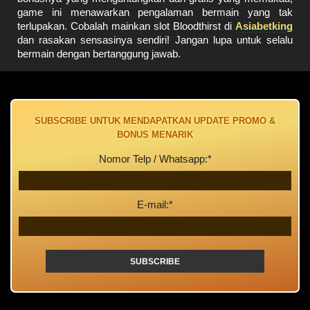
game ini menawarkan pengalaman bermain yang tak
terlupakan. Cobalah mainkan slot Bloodthirst di
Asiabetking
dan rasakan sensasinya sendiri! Jangan lupa untuk selalu
bermain dengan bertanggung jawab.
SUBSCRIBE UNTUK MENDAPATKAN UPDATE PROMO &
BONUS MENARIK
Nomor Telp / Whatsapp:*
E-mail:*