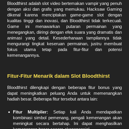
Bloodthirst adalah slot video bertemakan vampir yang penuh
dengan aksi dan grafis yang memukau. Hacksaw Gaming
dikenal karena menciptakan game-game slot dengan
kualitas tinggi dan inovasi, dan Bloodthirst tidak terkecuali.
Game ini menawarkan putaran permainan yang
menegangkan, diiringi dengan efek suara yang dramatis dan
animasi yang detail. Kesederhanaan tampilannya tidak
mengurangi tingkat keseruan permainan, justru membuat
fokus utama tetap pada fitur-fitur dan potensi
kemenangannya.
Fitur-Fitur Menarik dalam Slot Bloodthirst
Bloodthirst dilengkapi dengan beberapa fitur bonus yang
dapat meningkatkan peluang Anda untuk memenangkan
hadiah besar. Beberapa fitur tersebut antara lain:
Fitur Multiplier:
Setiap kali Anda mendapatkan
kombinasi simbol pemenang, pengali kemenangan akan
meningkat secara bertahap. Ini dapat menghasilkan