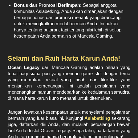
Bonus dan Promosi Berlimpah:
Sebagai anggota
komunitas Asiabetking, Anda akan dimanjakan dengan
berbagai bonus dan promosi menarik yang dirancang
untuk meningkatkan modal bermain Anda. Ini bukan
hanya tentang putaran, tapi tentang nilai lebih di setiap
kesempatan Anda bermain slot Mancala Gaming.
Selami dan Raih Harta Karun Anda!
Ocean Legacy
dari Mancala Gaming adalah pilihan yang
tepat bagi siapa pun yang mencari game slot dengan tema
yang memukau, visual yang indah, dan fitur-fitur yang
menjanjikan kemenangan. Ini adalah perjalanan yang
menenangkan namun mendebarkan ke kedalaman samudra,
di mana harta karun kuno menanti untuk ditemukan.
Jangan lewatkan kesempatan untuk menyelami pengalaman
bermain yang luar biasa ini. Kunjungi
Asiabetking
sekarang
juga, daftarkan diri Anda, dan mulailah petualangan bawah
laut Anda di slot Ocean Legacy. Siapa tahu, harta karun yang
Anda cari mungkin hanya berjarak satu putaran gulungan!