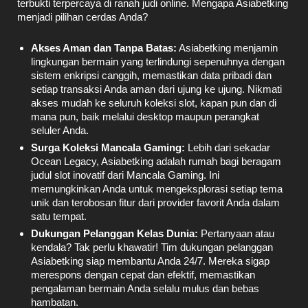
terbukti terpercaya di ranah judi online. Mengapa Asiabetking
menjadi pilihan cerdas Anda?
Akses Aman dan Tanpa Batas:
Asiabetking menjamin
lingkungan bermain yang terlindungi sepenuhnya dengan
sistem enkripsi canggih, memastikan data pribadi dan
setiap transaksi Anda aman dari ujung ke ujung. Nikmati
akses mudah ke seluruh koleksi slot, kapan pun dan di
mana pun, baik melalui desktop maupun perangkat
seluler Anda.
Surga Koleksi Mancala Gaming:
Lebih dari sekadar
Ocean Legacy, Asiabetking adalah rumah bagi beragam
judul slot inovatif dari Mancala Gaming. Ini
memungkinkan Anda untuk mengeksplorasi setiap tema
unik dan terobosan fitur dari provider favorit Anda dalam
satu tempat.
Dukungan Pelanggan Kelas Dunia:
Pertanyaan atau
kendala? Tak perlu khawatir! Tim dukungan pelanggan
Asiabetking siap membantu Anda 24/7. Mereka sigap
merespons dengan cepat dan efektif, memastikan
pengalaman bermain Anda selalu mulus dan bebas
hambatan.