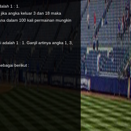
alah 1 : 1.
 jika angka keluar 3 dan 18 maka
mana dalam 100 kali permainan mungkin
dalah 1 : 1. Ganjil artinya angka 1, 3,
bagai berikut :