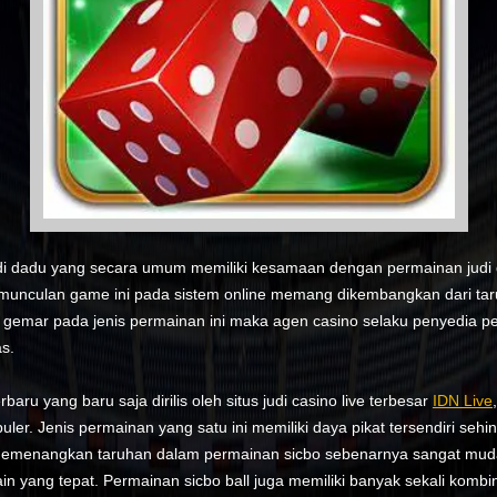
udi dadu yang secara umum memiliki kesamaan dengan permainan judi 
unculan game ini pada sistem online memang dikembangkan dari tar
g gemar pada jenis permainan ini maka agen casino selaku penyedia p
as.
aru yang baru saja dirilis oleh situs judi casino live terbesar
IDN Live
uler. Jenis permainan yang satu ini memiliki daya pikat tersendiri s
memenangkan taruhan dalam permainan sicbo sebenarnya sangat muda
 yang tepat. Permainan sicbo ball juga memiliki banyak sekali kombin