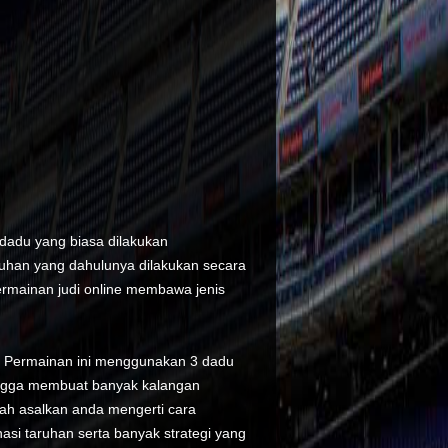
dadu yang biasa dilakukan
uhan yang dahulunya dilakukan secara
ermainan judi online membawa jenis
, Permainan ini menggunakan 3 dadu
ehingga membuat banyak kalangan
h asalkan anda mengerti cara
asi taruhan serta banyak strategi yang