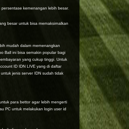
i persentase kemenangan lebih besar.
yang besar untuk bisa memaksimalkan
lebih mudah dalam memenangkan
 Ball ini bisa semakin popular bagi
 pembayaran yang cukup tinggi. Untuk
count ID IDN LIVE yang di daftar
untuk jenis server IDN sudah tidak
ntuk para bettor agar lebih mengerti
u PC untuk melakukan login user id