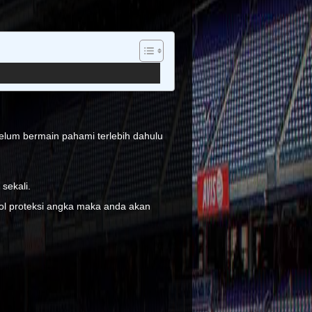
elum bermain pahami terlebih dahulu
sekali.
ol proteksi angka maka anda akan