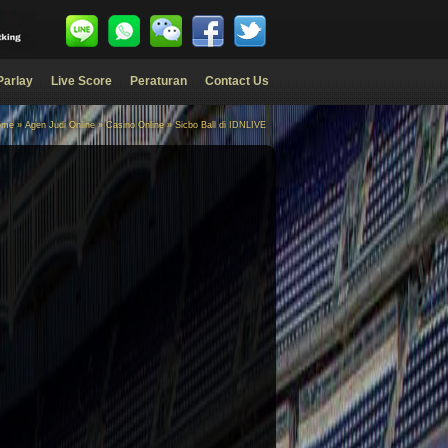
Parlay
Live Score
Peraturan
Contact Us
ome
»
Agen Judi Online
»
Casino Online
»
Sicbo Ball di IDNLIVE