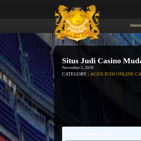
Home
Situs Judi Casino M
November 3, 2019
CATEGORY :
AGEN JUDI ONLINE
CA
Daftar Konten Artikel