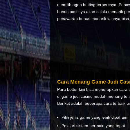
memilih agen betting terpercaya. Pena
bonus pastinya akan selalu menarik pe
penawaran bonus menarik lainnya bisa d
Cara Menang Game Judi Casi
Para bettor kini bisa menerapkan car
di game judi casino mudah menang tent
Berikut adalah beberapa cara terbaik u
Pilih jenis game yang lebih dipahami
Pelajari sistem bermain yang tepat