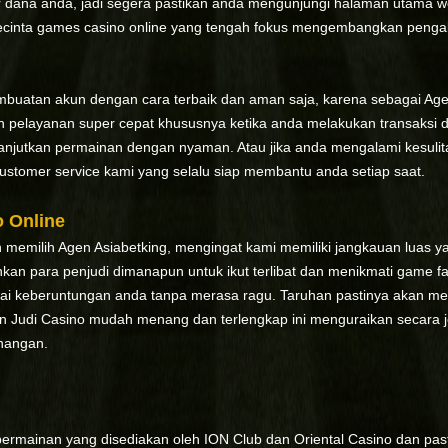
 dana anda, jadi segera pastikan anda mengunjungi halaman utama we
pecinta games casino online yang tengah fokus mengembangkan peng
uatan akun dengan cara terbaik dan aman saja, karena sebagai Age
n pelayanan super cepat khususnya ketika anda melakukan transaksi 
jutkan permainan dengan nyaman. Atau jika anda mengalami kesulit
ustomer service kami yang selalu siap membantu anda setiap saat.
 Online
memilih Agen Asiabetking, mengingat kami memiliki jangkauan luas 
an para penjudi dimanapun untuk ikut terlibat dan menikmati game fa
lai keberuntungan anda tanpa merasa ragu. Taruhan pastinya akan me
 Judi Casino mudah menang dan terlengkap ini menguraikan secara je
nangan.
 permainan yang disediakan oleh ION Club dan Oriental Casino dan pa