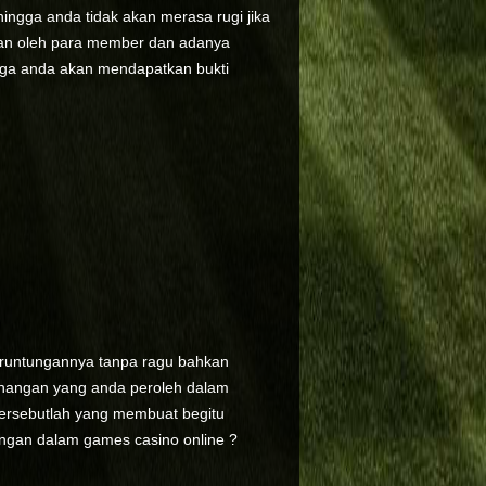
ingga anda tidak akan merasa rugi jika
pkan oleh para member dan adanya
ngga anda akan mendapatkan bukti
eruntungannya tanpa ragu bahkan
nangan yang anda peroleh dalam
tersebutlah yang membuat begitu
ungan dalam games casino online ?