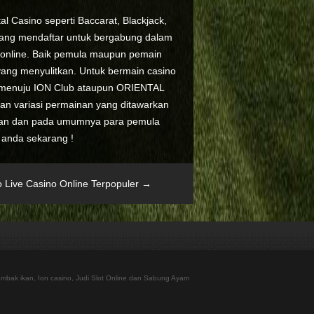
al Casino seperti Baccarat, Blackjack,
 yang mendaftar untuk bergabung dalam
i online. Baik pemula maupun pemain
ang menyulitkan. Untuk bermain casino
ses menuju ION Club ataupun ORIENTAL
n variasi permainan yang ditawarkan
gkan dan pada umumnya para pemula
 anda sekarang !
Live Casino Online Terpopuler
→
embak ikan, Ion casino, Judi Slot Online dan Sabung Ayam