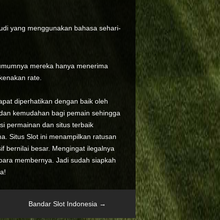
 judi yang menggunakan bahasa sehari-
uar umumnya mereka hanya menerima
ikenakan rate.
apat diperhatikan dengan baik oleh
an dan kemudahan bagi pemain sehingga
i permainan dan situs terbaik
. Situs Slot ini menampilkan ratusan
f bernilai besar. Mengingat ilegalnya
 para membernya. Jadi sudah siapkah
a!
Bandar Slot Indonesia
→