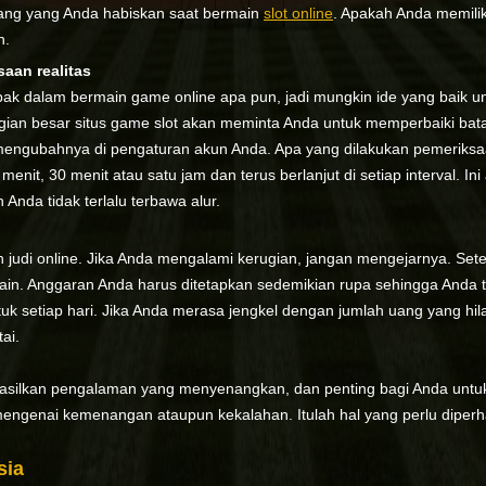
uang yang Anda habiskan saat bermain
slot online
. Apakah Anda memilik
n.
aan realitas
 dalam bermain game online apa pun, jadi mungkin ide yang baik un
ebagian besar situs game slot akan meminta Anda untuk memperbaiki bat
t mengubahnya di pengaturan akun Anda. Apa yang dilakukan pemeriksa
menit, 30 menit atau satu jam dan terus berlanjut di setiap interval. 
nda tidak terlalu terbawa alur.
 judi online. Jika Anda mengalami kerugian, jangan mengejarnya. Se
main. Anggaran Anda harus ditetapkan sedemikian rupa sehingga Anda 
tuk setiap hari. Jika Anda merasa jengkel dengan jumlah uang yang hil
ai.
hasilkan pengalaman yang menyenangkan, dan penting bagi Anda untuk
mengenai kemenangan ataupun kekalahan. Itulah hal yang perlu diperh
sia