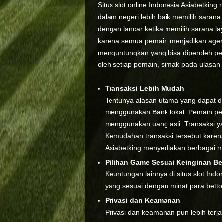
Situs slot online Indonesia Asiabetkin
dalam negeri lebih baik memilih sarana
dengan lancar ketika memilih sarana l
karena semua pemain menjadikan agen d
menguntungkan yang bisa diperoleh pem
oleh setiap pemain, simak pada ulasan be
Transaksi Lebih Mudah
Tentunya alasan utama yang dapat dim
menggunakan Bank lokal. Pemain perl
menggunakan uang asli. Transaksi y
Kemudahan transaksi tersebut karena
Asiabetking menyediakan berbagai meto
Pilihan Game Sesuai Keinginan Be
Keuntungan lainnya di situs slot Ind
yang sesuai dengan minat para betto
Privasi dan Keamanan
Privasi dan keamanan pun lebih ter