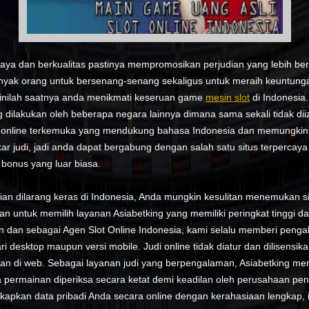
rcaya dan berkualitas pastinya mempromosikan perjudian yang lebih b
anyak orang untuk bersenang-senang sekaligus untuk meraih keuntungan
a, inilah saatnya anda menikmati keseruan game
mesin slot
di Indonesia
 dilakukan oleh beberapa negara lainnya dimana sama sekali tidak dii
lot online terkemuka yang mendukung bahasa Indonesia dan memungki
pakar judi, jadi anda dapat bergabung dengan salah satu situs terperc
bonus yang luar biasa.
an dilarang keras di Indonesia, Anda mungkin kesulitan menemukan s
n untuk memilih layanan Asiabetking yang memiliki peringkat tinggi da
 dan sebagai Agen Slot Online Indonesia, kami selalu memberi penga
ari desktop maupun versi mobile. Judi online tidak diatur dan dilisensik
 di web. Sebagai layanan judi yang berpengalaman, Asiabetking memas
a permainan diperiksa secara ketat demi keadilan oleh perusahaan pe
kan data pribadi Anda secara online dengan kerahasiaan lengkap, it