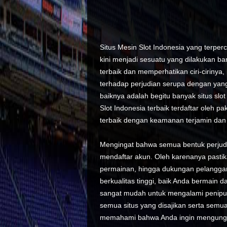
Situs Mesin Slot Indonesia yang terpe
kini menjadi sesuatu yang dilakukan b
terbaik dan memperhatikan ciri-ciriny
terhadap perjudian serupa dengan yang
baiknya adalah begitu banyak situs s
Slot Indonesia terbaik terdaftar oleh 
terbaik dengan keamanan terjamin dan 
Mengingat bahwa semua bentuk perjudi
mendaftar akun. Oleh karenanya pastika
permainan, hingga dukungan pelanggan
berkualitas tinggi, baik Anda bermain d
sangat mudah untuk mengalami penipuan
semua situs yang disajikan serta semu
memahami bahwa Anda ingin mengungkap