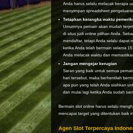
Anda harus selalu melacak berapa 
menyimpan spreadsheet pengeluara
Tetapkan kerangka waktu pemeriks
Umumnya pemain akan mudah terjebak
di situs judi online pilihan Anda. S
mendaftar, tetapi Anda selalu dapa
ketika Anda telah bermain selama 15 
Anda melacak waktu dan memastikan A
Jangan mengejar kerugian
Saran yang baik untuk semua pemain
hari tersebut, maka berhentilah ber
apa pun yang telah Anda sisihkan un
dan mulai lagi ketika Anda sudah sant
Bermain slot online harus selalu meng
mencapai target yang ditentukan baik 
Agen Slot Terpercaya Indone