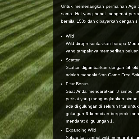
Untuk memenangkan permainan Age of
sama. Hal yang hebat mengenai perma
bernilai 150x dan dibayarkan dengan sim
Wild
Wild direpresentasikan berupa Medu
yang tampaknya memberikan peluang 
Scatter
Scatter digambarkan dengan Shiel
adalah mengaktifkan Game Free Spi
Fitur Bonus
Saat Anda mendaratkan 3 simbol pe
perisai yang mengungkapkan simbol
ada di gulungan di seluruh fitur un
gulungan 6 kemudian bergerak menu
mendarat di gulungan 1.
Expanding Wild
Setiap kali simbol wild mendarat di