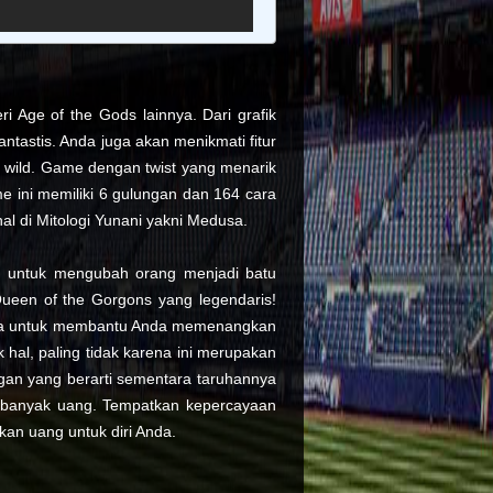
Age of the Gods lainnya. Dari grafik
tastis. Anda juga akan menikmati fitur
wild. Game dengan twist yang menarik
me ini memiliki 6 gulungan dan 164 cara
nal di Mitologi Yunani yakni Medusa.
n untuk mengubah orang menjadi batu
ueen of the Gorgons yang legendaris!
edia untuk membantu Anda memenangkan
 hal, paling tidak karena ini merupakan
gan yang berarti sementara taruhannya
il banyak uang. Tempatkan kepercayaan
an uang untuk diri Anda.