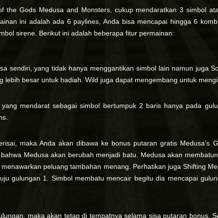
 the Gods Medusa and Monsters, cukup mendaratkan 3 simbol atau
inan ini adalah ada 6 paylines, Anda bisa mencapai hingga 6 komb
bol sirene. Berikut ini adalah beberapa fitur permainan:
sa sendiri, yang tidak hanya menggantikan simbol lain namun juga S
lebih besar untuk hadiah. Wild juga dapat mengembang untuk mengis
d yang mendarat sebagai simbol bertumpuk 2 baris hanya pada gul
ns.
risai, maka Anda akan dibawa ke bonus putaran gratis Medusa’s G
 bahwa Medusa akan berubah menjadi batu. Medusa akan membatuny
tuk menawarkan peluang tambahan menang. Perhatikan juga Shifting Me
ju gulungan 1. Simbol membatu mencair begitu dia mencapai gulung
 gulungan, maka akan tetap di tempatnya selama sisa putaran bonus.