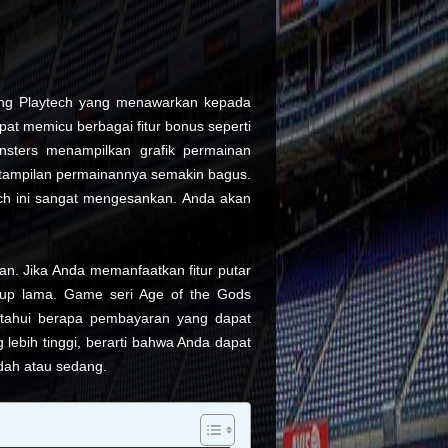
bang Playtech yang menawarkan kepada
at memicu berbagai fitur bonus seperti
nsters menampilkan grafik permainan
 tampilan permainannya semakin bagus.
ech ini sangat mengesankan. Anda akan
an. Jika Anda memanfaatkan fitur putar
kup lama. Game seri Age of the Gods
tahui berapa pembayaran yang dapat
 lebih tinggi, berarti bahwa Anda dapat
dah atau sedang.