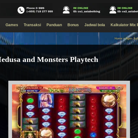
Games
Transaksi
Panduan
Bonus
Jadwal bola
Kalkulator Mix 
Home
»
Agen Judi
Medusa and Monsters Playtech