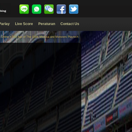
Parlay
Live Score
Peraturan
Contact Us
 Online
»
Slot Age of The Gods Medusa and Monsters Playtech