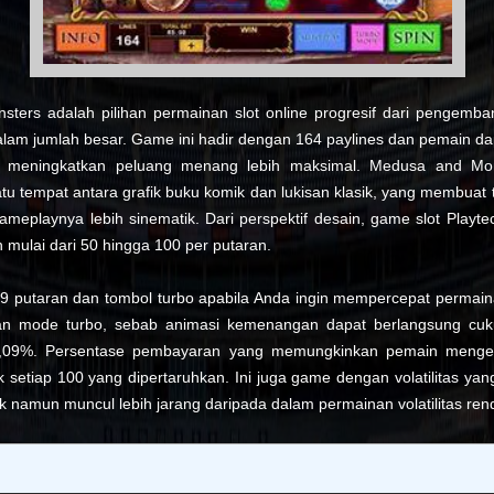
ters adalah pilihan permainan slot online progresif dari pengem
am jumlah besar. Game ini hadir dengan 164 paylines dan pemain dap
uk meningkatkan peluang menang lebih maksimal. Medusa and Mo
tu tempat antara grafik buku komik dan lukisan klasik, yang membuat
meplaynya lebih sinematik. Dari perspektif desain, game slot Playt
h mulai dari 50 hingga 100 per putaran.
a 99 putaran dan tombol turbo apabila Anda ingin mempercepat permain
an mode turbo, sebab animasi kemenangan dapat berlangsung cu
 96,09%. Persentase pembayaran yang memungkinkan pemain menge
etiap 100 yang dipertaruhkan. Ini juga game dengan volatilitas yang
namun muncul lebih jarang daripada dalam permainan volatilitas ren