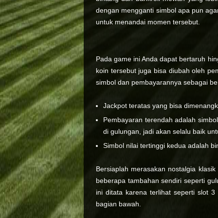
dengan mengganti simbol apa pun agar
untuk menandai momen tersebut.
Pada game ini Anda dapat bertaruh hing
koin tersebut juga bisa diubah oleh pe
simbol dan pembayarannya sebagai ber
Jackpot teratas yang bisa dimenang
Pembayaran terendah adalah simbol 
di gulungan, jadi akan selalu baik un
Simbol nilai tertinggi kedua adalah 
Bersiaplah merasakan nostalgia klasi
beberapa tambahan sendiri seperti gul
ini ditata karena terlihat seperti sl
bagian bawah.