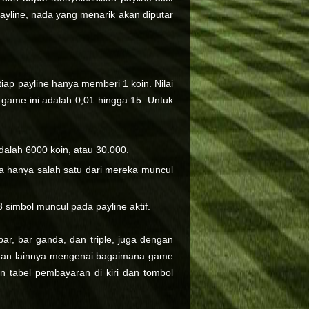
yline, nada yang menarik akan diputar
iap payline hanya memberi 1 koin. Nilai
a game ini adalah 0,01 hingga 15. Untuk
alah 6000 koin, atau 30.000.
a hanya salah satu dari mereka muncul
3 simbol muncul pada payline aktif.
bar, bar ganda, dan triple, juga dengan
ejutan lainnya mengenai bagaimana game
an tabel pembayaran di kiri dan tombol