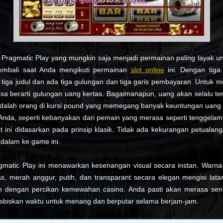
ot Pragmatic Play yang mungkin saja menjadi permainan paling layak u
embali saat Anda mengikuti permainan
slot online
ini. Dengan tiga
iga judul dan ada tiga gulungan dan tiga garis pembayaran. Untuk 
isa berarti gulungan uang kertas. Bagaimanapun, uang akan selalu ter
adalah orang di kursi pound yang memegang banyak keuntungan uang t
 Anda, seperti kebanyakan dari pemain yang merasa seperti tenggelam 
 ini didasarkan pada prinsip klasik. Tidak ada kekurangan petuala
 dalam ke game ini.
gmatic Play ini menawarkan kesenangan visual secara instan. War
, merah anggur, putih, dan transparant secara elegan mengisi lata
 dengan percikan kemewahan casino. Anda pasti akan merasa sen
iskan waktu untuk menang dan berputar selama berjam-jam.