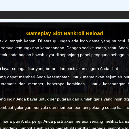
Gameplay Slot Bankroll Reload
tak di tengah kanan. Di atas gulungan ada logo game yang muncul. D
an semua kemungkinan kemenangan. Dengan sedikit usaha, tentu And
etak pada bagian bawah layar di sepanjang panel pengguna sebagai be
i layar sebagai fitur yang berani dan pasti akan segera Anda lihat.
 yang dapat memberi Anda kesempatan untuk memainkan sejumlah put
otomatis dan memberi beberapa kombinasi untuk kesenangan 
ng ingin Anda bayar untuk per putaran dan jumlah garis yang ingin di
membuat gulungan menyala dan memberi pemain peluang setiap kali m
 dimana pun Anda pergi. Anda pasti akan merasa senang melihat barisa
h modern. Simbol Tujuh yang megah ditampilkan sebagai simbol wild 