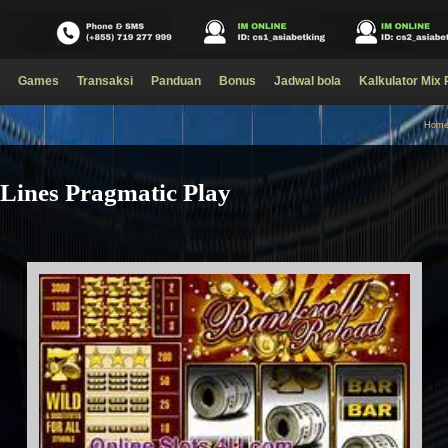
Games
Transaksi
Panduan
Bonus
Jadwal bola
Kalkulator Mix 
Hom
 Lines Pragmatic Play