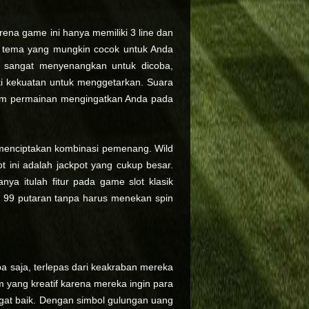
ena game ini hanya memiliki 3 line dan
i tema yang mungkin cocok untuk Anda
 sangat menyenangkan untuk dicoba,
ki kekuatan untuk menggetarkan. Suara
lam permainan mengingatkan Anda pada
 menciptakan kombinasi pemenang. Wild
ot ini adalah jackpot yang cukup besar.
a itulah fitur pada game slot klasik
s 99 putaran tanpa harus menekan spin
 saja, terlepas dari keakraban mereka
m yang kreatif karena mereka ingin para
gat baik. Dengan simbol gulungan uang