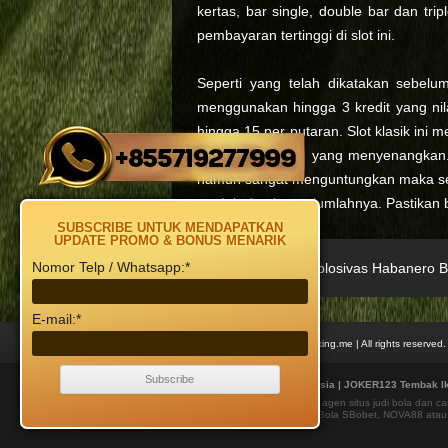
kertas, bar single, double bar dan t
pembayaran tertinggi di slot ini.
Seperti yang telah dikatakan sebelu
menggunakan hingga 3 kredit yang nila
hingga 15 per putaran. Slot klasik ini
berbagai hiburan yang menyenangkan
namun sangat menguntungkan maka seger
mudah dan besar jumlahnya. Pastikan b
SUBSCRIBE UNTUK MENDAPATKAN
UPDATE PROMO & BONUS MENARIK
Nomor Telp / Whatsapp:*
Post navigation
←
Slot Calaveras Explosivas Habanero 
E-mail:*
Copyright © 2012-2026 Asiabetking.me | All rights reserved.
https://saldomatours.com
Situs Agen Judi Online Indonesia | JOKER123 Tembak I
Asiabetking
merupakan pelopor agen situs judi bola dan ca
Online, Judi Poker p2play, Judi Bola SBobet, NOVA88 ata