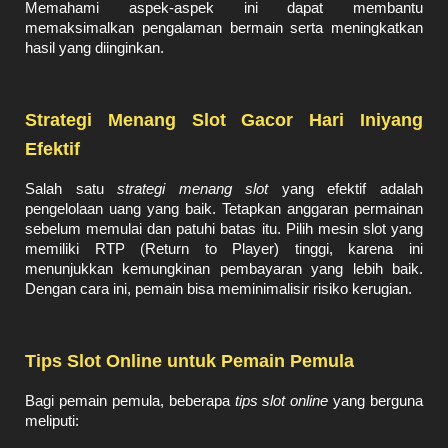
Memahami aspek-aspek ini dapat membantu
memaksimalkan pengalaman bermain serta meningkatkan
hasil yang diinginkan.
Strategi Menang Slot Gacor Hari Iniyang
Efektif
Salah satu
strategi menang slot
yang efektif adalah
pengelolaan uang yang baik. Tetapkan anggaran permainan
sebelum memulai dan patuhi batas itu. Pilih mesin slot yang
memiliki RTP (Return to Player) tinggi, karena ini
menunjukkan kemungkinan pembayaran yang lebih baik.
Dengan cara ini, pemain bisa meminimalisir risiko kerugian.
Tips Slot Online untuk Pemain Pemula
Bagi pemain pemula, beberapa
tips slot online
yang berguna
meliputi: