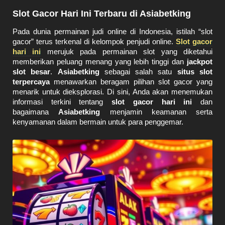
Slot Gacor Hari Ini Terbaru di Asiabetking
Pada dunia permainan judi online di Indonesia, istilah “slot
gacor” terus terkenal di kelompok penjudi online.
Slot gacor
hari ini
merujuk pada permainan slot yang diketahui
memberikan peluang menang yang lebih tinggi dan
jackpot
slot besar
.
Asiabetking
sebagai salah satu
situs slot
terpercaya
menawarkan beragam pilihan slot gacor yang
menarik untuk dieksplorasi. Di sini, Anda akan menemukan
informasi terkini tentang
slot gacor hari ini
dan
bagaimana
Asiabetking
menjamin keamanan serta
kenyamanan dalam bermain untuk para penggemar.