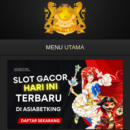
MENU
UTAMA