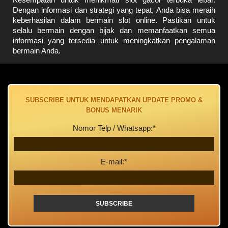
Dengan informasi dan strategi yang tepat, Anda bisa meraih
keberhasilan dalam bermain slot online. Pastikan untuk
selalu bermain dengan bijak dan memanfaatkan semua
informasi yang tersedia untuk meningkatkan pengalaman
bermain Anda.
SUBSCRIBE UNTUK MENDAPATKAN UPDATE PROMO &
BONUS MENARIK
Nomor Telp / Whatsapp:*
E-mail:*