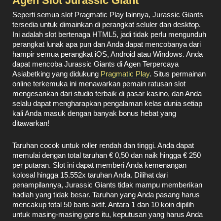
Agen Slot Jurassic Giant
Seperti semua slot Pragmatic Play lainnya, Jurassic Giants
tersedia untuk dimainkan di perangkat seluler dan desktop.
Ini adalah slot bertenaga HTML5, jadi tidak perlu mengunduh
perangkat lunak apa pun dan Anda dapat mencobanya dari
hampir semua perangkat iOS, Android atau Windows. Anda
dapat mencoba Jurassic Giants di Agen Terpercaya
Asiabetking yang didukung
Pragmatic Play
. Situs permainan
online terkemuka ini menawarkan pemain ratusan slot
mengesankan dari studio terbaik di pasar kasino, dan Anda
selalu dapat mengharapkan pengalaman kelas dunia setiap
kali Anda masuk dengan banyak bonus hebat yang
ditawarkan!
Taruhan cocok untuk roller rendah dan tinggi. Anda dapat
memulai dengan total taruhan € 0,50 dan naik hingga € 250
per putaran. Slot ini dapat memberi Anda kemenangan
kolosal hingga 15.552x taruhan Anda. Dilihat dari
penampilannya, Jurassic Giants tidak mampu memberikan
hadiah yang tidak besar. Taruhan yang Anda pasang harus
mencakup total 50 baris aktif. Antara 1 dan 10 koin dipilih
untuk masing-masing garis itu, keputusan yang harus Anda