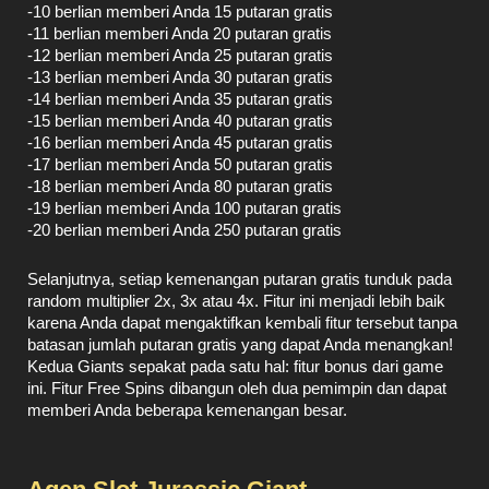
-10 berlian memberi Anda 15 putaran gratis
-11 berlian memberi Anda 20 putaran gratis
-12 berlian memberi Anda 25 putaran gratis
-13 berlian memberi Anda 30 putaran gratis
-14 berlian memberi Anda 35 putaran gratis
-15 berlian memberi Anda 40 putaran gratis
-16 berlian memberi Anda 45 putaran gratis
-17 berlian memberi Anda 50 putaran gratis
-18 berlian memberi Anda 80 putaran gratis
-19 berlian memberi Anda 100 putaran gratis
-20 berlian memberi Anda 250 putaran gratis
Selanjutnya, setiap kemenangan putaran gratis tunduk pada
random multiplier 2x, 3x atau 4x. Fitur ini menjadi lebih baik
karena Anda dapat mengaktifkan kembali fitur tersebut tanpa
batasan jumlah putaran gratis yang dapat Anda menangkan!
Kedua Giants sepakat pada satu hal: fitur bonus dari game
ini. Fitur Free Spins dibangun oleh dua pemimpin dan dapat
memberi Anda beberapa kemenangan besar.