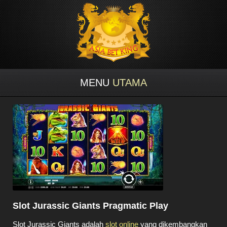
MENU
UTAMA
Slot Jurassic Giants Pragmatic Play
Slot Jurassic Giants adalah
slot online
yang dikembangkan