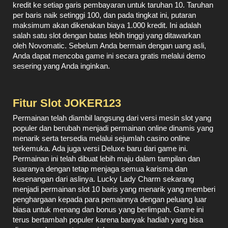
kredit ke setiap garis pembayaran untuk taruhan 10. Taruhan
per baris naik setinggi 100, dan pada tingkat ini, putaran
maksimum akan dikenakan biaya 1.000 kredit. Ini adalah
salah satu slot dengan batas lebih tinggi yang ditawarkan
oleh Novomatic. Sebelum Anda bermain dengan uang asli,
Anda dapat mencoba game ini secara gratis melalui demo
sesering yang Anda inginkan.
Fitur Slot JOKER123
Permainan telah diambil langsung dari versi mesin slot yang
populer dan berubah menjadi permainan online dinamis yang
menarik serta tersedia melalui sejumlah casino online
terkemuka. Ada juga versi Deluxe baru dari game ini.
Permainan ini telah dibuat lebih maju dalam tampilan dan
suaranya dengan tetap menjaga semua karisma dan
kesenangan dari aslinya. Lucky Lady Charm sekarang
menjadi permainan slot 10 baris yang menarik yang memberi
penghargaan kepada para pemainnya dengan peluang luar
biasa untuk menang dan bonus yang berlimpah. Game ini
terus bertambah populer karena banyak hadiah yang bisa