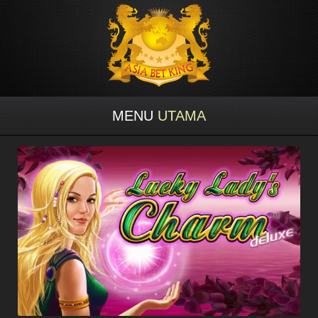
MENU
UTAMA