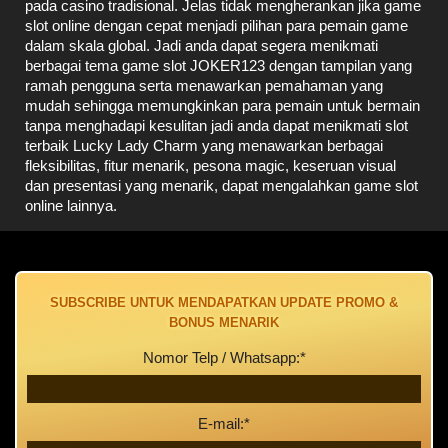
pada casino tradisional. Jelas tidak mengherankan jika game
slot online dengan cepat menjadi pilihan para pemain game
dalam skala global. Jadi anda dapat segera menikmati
berbagai tema game slot JOKER123 dengan tampilan yang
ramah pengguna serta menawarkan pemahaman yang
mudah sehingga memungkinkan para pemain untuk bermain
tanpa menghadapi kesulitan jadi anda dapat menikmati slot
terbaik Lucky Lady Charm yang menawarkan berbagai
fleksibilitas, fitur menarik, pesona magic, keseruan visual
dan presentasi yang menarik, dapat mengalahkan game slot
online lainnya.
SUBSCRIBE UNTUK MENDAPATKAN UPDATE PROMO &
BONUS MENARIK
Nomor Telp / Whatsapp:*
E-mail:*