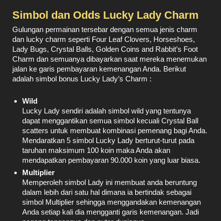
Simbol dan Odds Lucky Lady Charm
Gulungan permainan tersebar dengan semua jenis charm
dan lucky charm seperti Four Leaf Clovers, Horseshoes,
Lady Bugs, Crystal Balls, Golden Coins and Rabbit’s Foot
Charm dan semuanya dibayarkan saat mereka menemukan
jalan ke garis pembayaran kemenangan Anda. Berikut
adalah simbol bonus Lucky Lady’s Charm :
Wild
Lucky Lady sendiri adalah simbol wild yang tentunya
dapat menggantikan semua simbol kecuali Crystal Ball
scatters untuk membuat kombinasi pemenang bagi Anda.
Mendaratkan 5 simbol Lucky Lady berturut-turut pada
taruhan maksimum 100 koin maka Anda akan
mendapatkan pembayaran 90.000 koin yang luar biasa.
Multiplier
Memperoleh simbol Lady ini membuat anda beruntung
dalam lebih dari satu hal dimana ia bertindak sebagai
simbol Multiplier sehingga menggandakan kemenangan
Anda setiap kali dia mengganti garis kemenangan. Jadi