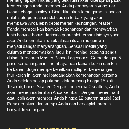
menang, apapun batas yang telah diisi akan diterapkan pada
kemenangan Anda, memberi Anda pembayaran yang luar
biasa sebagai hasilnya. Bisa dikatakan tema game ini adalah
salah satu permainan slot casino terbaik yang akan
membawa Anda lebih cepat meraih keuntungan. Master
Panda memberikan banyak kesenangan dan menawarkan
lebih banyak bonus daripada game slot terbaru lainnya yang
akan Anda temukan, untuk alasan itulah rilis game ini
menjadi sangat menyenangkan. Sensasi media yang
dulunya menggemaskan, lucu, kini menjadi pesaing sengit
dalam Turnamen Master Panda Legendaris. Game dengan 5
garis kemenangan ini membayar dari kanan ke kiri dan kiri
ke kanan. Juga memperkenalkan multiplier kemenangan,
fitur keren ini akan melipatgandakan kemenangan pertama
Anda setelah setiap putaran tidak menang hingga 15 kali.
Terakhir, bonus Scatter. Dengan menerima 2 scatters, Anda
akan menerima taruhan Anda kembali. Dengan menerima 3
atau lebih akan memberi Anda hingga 12 putaran gratis! Jadi
Pertajam pisau dan sumpit Anda dan bersiaplah meraih
banyak keuntungan.