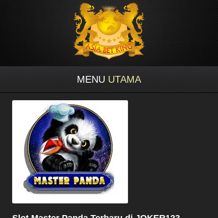
MENU
UTAMA