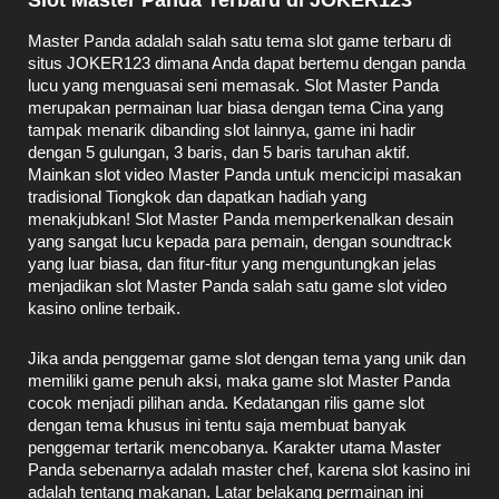
Slot Master Panda Terbaru di JOKER123
Master Panda adalah salah satu tema slot game terbaru di
situs JOKER123 dimana Anda dapat bertemu dengan panda
lucu yang menguasai seni memasak. Slot Master Panda
merupakan permainan luar biasa dengan tema Cina yang
tampak menarik dibanding slot lainnya, game ini hadir
dengan 5 gulungan, 3 baris, dan 5 baris taruhan aktif.
Mainkan slot video Master Panda untuk mencicipi masakan
tradisional Tiongkok dan dapatkan hadiah yang
menakjubkan! Slot Master Panda memperkenalkan desain
yang sangat lucu kepada para pemain, dengan soundtrack
yang luar biasa, dan fitur-fitur yang menguntungkan jelas
menjadikan slot Master Panda salah satu game slot video
kasino online terbaik.
Jika anda penggemar game slot dengan tema yang unik dan
memiliki game penuh aksi, maka game slot Master Panda
cocok menjadi pilihan anda. Kedatangan rilis game slot
dengan tema khusus ini tentu saja membuat banyak
penggemar tertarik mencobanya. Karakter utama Master
Panda sebenarnya adalah master chef, karena slot kasino ini
adalah tentang makanan. Latar belakang permainan ini