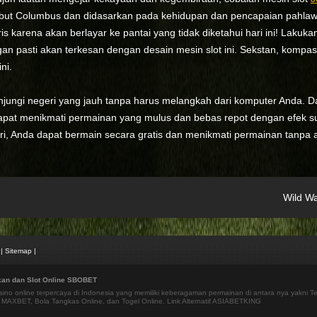
ebut Columbus dan didasarkan pada kehidupan dan pencapaian pahlaw
is karena akan berlayar ke pantai yang tidak diketahui hari ini! Lakuk
gan pasti akan terkesan dengan desain mesin slot ini. Sekstan, kompas
ni.
ungi negeri yang jauh tanpa harus melangkah dari komputer Anda. Dan 
apat menikmati permainan yang mulus dan bebas repot dengan efek s
ari, Anda dapat bermain secara gratis dan menikmati permainan tanpa
Wild Wa
 |
Sitemap
|
kan dan Slot Online SBOBET
sino online terpercaya di Indonesia yang memiliki keberagaman permainan di antara nya yakni T
u MAXBET, Bola Tangkas Online, dan Togel Online.
Link Alternatif ASIABETKING