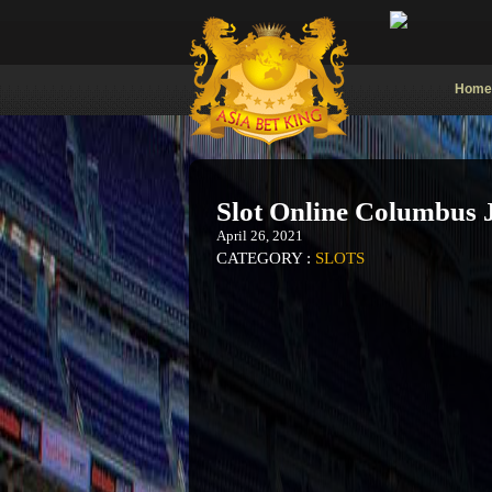
Home
Slot Online Columbu
April 26, 2021
CATEGORY :
SLOTS