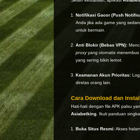
Selain kestabilan, aplikasi
Asiabet
Notifikasi Gacor (Push Notific
Anda jika ada game yang sedang 
untuk bermain.
Anti Blokir (Bebas VPN):
Menc
proxy
yang otomatis menembus blo
yang sering bikin lemot.
Keamanan Akun Prioritas:
Logi
diretas orang lain.
Cara Download dan Inst
Hati-hati dengan file APK palsu y
Asiabetking
. Ikuti panduan singkat
Buka Situs Resmi:
Akses hala