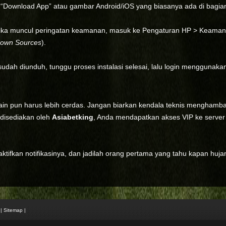
n “Download App” atau gambar Android/iOS yang biasanya ada di bagia
ika muncul peringatan keamanan, masuk ke Pengaturan HP > Keamanan
own Sources
).
sudah diunduh, tunggu proses instalasi selesai, lalu login menggunaka
n pun harus lebih cerdas. Jangan biarkan kendala teknis menghambat
disediakan oleh
Asiabetking
, Anda mendapatkan akses VIP ke server 
ktifkan notifikasinya, dan jadilah orang pertama yang tahu kapan huja
 |
Sitemap
|