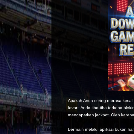
Apakah Anda sering merasa kesal 
favorit Anda tiba-tiba terkena blok
mendapatkan jackpot. Oleh karena 
Bermain melalui aplikasi bukan han