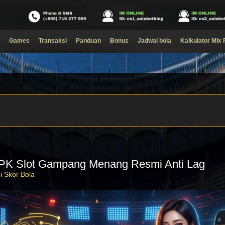
Games
Transaksi
Panduan
Bonus
Jadwal bola
Kalkulator Mix 
APK Slot Gampang Menang Resmi Anti Lag
i Skor Bola