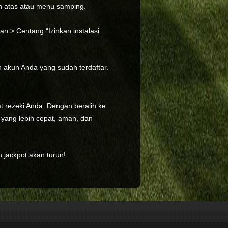
n atas atau menu samping.
 > Centang “Izinkan instalasi
n akun Anda yang sudah terdaftar.
 rezeki Anda. Dengan beralih ke
yang lebih cepat, aman, dan
n jackpot akan turun!