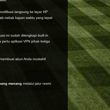
 web:
notifikasi langsung ke layar HP
ebak-nebak kapan waktu yang tepat
kasi ini sudah dilengkapi
built-in
 perlu aplikasi VPN pihak ketiga
 membuat akun Anda mustahil
mpang menang
melalui jalur resmi