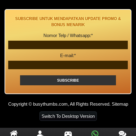
awal bergabung atau biasa disebut bonus new member.
Siapa saja bisa mendapatkan bonus new member asalkan
memiliki data rekening yang belum pernah terdaftar di situs
SUBSCRIBE UNTUK MENDAPATKAN UPDATE PROMO &
ini dan anda tidak perlu khawatir untuk mengikuti promo ini,
BONUS MENARIK
karena sudah terbukti real dan bisa ditarik dananya sesuai
ketentuan.
Nomor Telp / Whatsapp:*
Cara Mendapatkan Bonus New
E-mail:*
Member Judi Online
Untuk meraih bonus caranya tidak terlalu sulit asalkan Anda
paham syarat dan ketentuannya. Setiap member baru bisa
memperoleh bonus deposit ketika pertama kali mengisi saldo
yakni sebesar 15%, berikut adalah ketentuannya :
Copyright © busythumbs.com, All Rights Reserved.
Sitemap
Minimal Deposit Perdana adalah Rp 500.000
Bonus Berlaku Untuk Game :
Switch To Desktop Version
Sportbook MAXBET, SBOBET, 368BET
Casino
MAXBET, SBOBET, ASIA855, ORIENTAL, 1SCASINO d