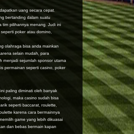
ndapatkan uang secara cepat.
ang bertanding dalam suatu
tim pilihannya menang. Judi ini
seperti poker atau domino,
ang olahraga bisa anda mainkan
 Karena selain mudah, para
ah menjadi sejumlah sponsor utama
s permainan seperti casino, poker
ni paling diminati oleh banyak
ologi, maka casino sudah bisa
ik seperti baccarat, roulette,
roulette karena cara bermainnya
emilih game yang lebih dikuasai
nkan dan bebas bermain kapan