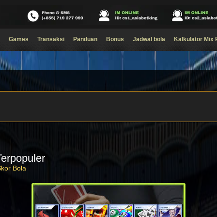
Games
Transaksi
Panduan
Bonus
Jadwal bola
Kalkulator Mix 
Terpopuler
Skor Bola