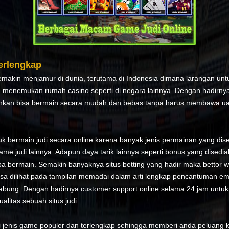
erlengkap
 semakin menjamur di dunia, terutama di Indonesia dimana larangan u
a menemukan rumah casino seperti di negara lainnya. Dengan hadirn
bahkan bisa bermain secara mudah dan bebas tanpa harus membawa uan
k bermain judi secara online karena banyak jenis permainan yang dised
ame judi lainnya. Adapun daya tarik lainnya seperti bonus yang disedi
ba bermain. Semakin banyaknya situs betting yang hadir maka bettor wa
bisa dilihat pada tampilan memadai dalam arti lengkap pencantuman em
rgabung. Dengan hadirnya customer support online selama 24 jam untu
itas sebuah situs judi.
 jenis game populer dan terlengkap sehingga memberi anda peluang 