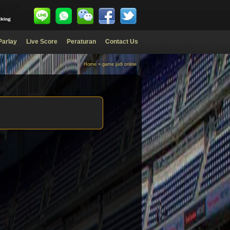
Parlay
Live Score
Peraturan
Contact Us
Home
»
game judi online