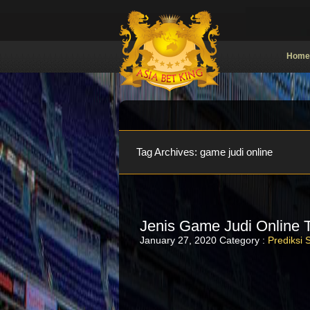
Home
Tag Archives:
game judi online
Jenis Game Judi Online 
January 27, 2020
Category :
Prediksi 