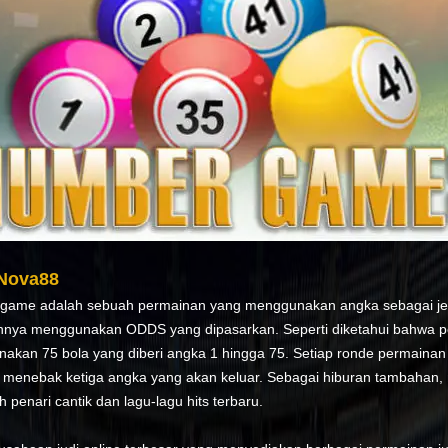
Nova88
game adalah sebuah permainan yang menggunakan angka sebagai jen
annya menggunakan ODDS yang dipasarkan. Seperti diketahui bahwa p
kan 75 bola yang diberi angka 1 hingga 75. Setiap ronde permaina
s menebak ketiga angka yang akan keluar. Sebagai hiburan tambahan,
penari cantik dan lagu-lagu hits terbaru.