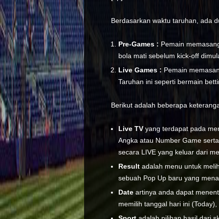
Berdasarkan waktu taruhan, ada du
Pre-Games :
Pemain memasang ta
bola mati sebelum kick-off dimula
Live Games :
Pemain memasang t
Taruhan ini seperti bermain betti
Berikut adalah beberapa ketera
Live TV
yang terdapat pada men
Angka atau Number Game serta b
secara LIVE yang keluar dari m
Result
adalah menu untuk melih
sebuah Pop Up baru yang menam
Date
artinya anda dapat menentu
memilih tanggal hari ini (Today)
Sport
adalah pilihan hasil dari