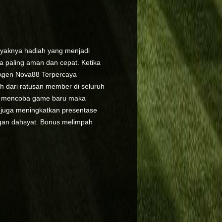
anyaknya hadiah yang menjadi
paling aman dan cepat. Ketika
 Agen Nova88 Terpercaya
ih dari ratusan member di seluruh
rik mencoba game baru maka
i juga meningkatkan presentase
ngan dahsyat. Bonus melimpah