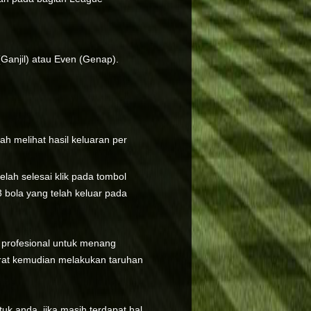
(Ganjil) atau Even (Genap).
h melihat hasil keluaran per
elah selesai klik pada tombol
 bola yang telah keluar pada
 profesional untuk menang
urat kemudian melakukan taruhan
k anda, jika masih terdapat hal