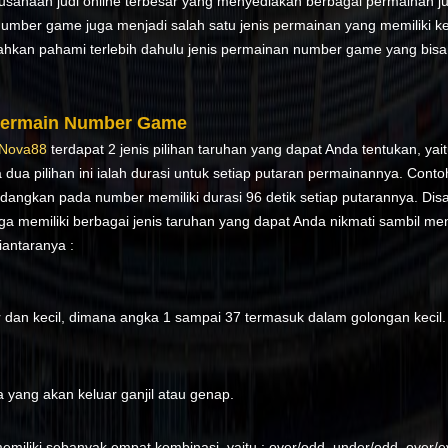
sahaan judi online terbesar yang menyediakan berbagai permainan jud
 number game juga menjadi salah satu jenis permainan yang memiliki ke
lahkan pahami terlebih dahulu jenis permainan number game yang bisa 
 Bermain Number Game
Nova88
terdapat 2 jenis pilihan taruhan yang dapat Anda tentukan, y
ua pilihan ini ialah durasi untuk setiap putaran permainannya. Con
sedangkan pada number memiliki durasi 96 detik setiap putarannya. D
ga memiliki berbagai jenis taruhan yang dapat Anda nikmati sambil men
iantaranya :
r dan kecil, dimana angka 1 sampai 37 termasuk dalam golongan keci
 yang akan keluar ganjil atau genap.
miliki sebanyak empat kombinasi, yaitu : over/odd, under/odd, over/e