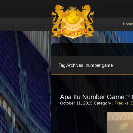
Home
Tag Archives:
number game
Apa Itu Number Game ?
October 11, 2019
Category :
Prediksi 