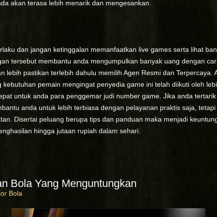
anda akan terasa lebih menarik dan mengesankan.
erlaku dan jangan ketinggalan memanfaatkan live games serta lihat b
gan tersebut membantu anda mengumpulkan banyak uang dengan cara 
n lebih pastikan terlebih dahulu memilih Agen Resmi dan Terpercaya.
 kebutuhan pemain mengingat penyedia game ini telah diikuti oleh leb
tepat untuk anda para penggemar judi number game. Jika anda terta
bantu anda untuk lebih terbiasa dengan pelayanan praktis saja, tetap
an. Disertai peluang berupa tips dan panduan maka menjadi keuntu
nghasilan hingga jutaan rupiah dalam sehari.
an Bola Yang Menguntungkan
kor Bola