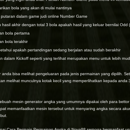
rikan bola yang akan di mulai nantinya
 putaran dalam game judi online Number Game
hasil akhir dengan total 3 bola apakah hasil yang keluar bernilai Odd 
an bola pertama
n bola terakhir
tahui apakah pertandingan sedang berjalan atau sudah berakhir
n dalam Kickoff seperti yang terlihat merupakan menu untuk lebih muda
 anda bisa melihat pengeluaran pada jenis permainan yang dipilih. Set
an melihat munculnya kotak kecil yang memperlihatkan kepada anda 3
ebuah mesin generator angka yang umumnya dipakai oleh para bettor
dapat memanfaatkan mesin tersebut untuk menyaring angka secara ak
but.
nai Cara Bermain Permainan Angka di Nova88 semoga bermanfaat untu