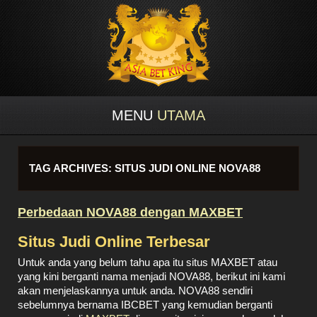
MENU
UTAMA
TAG ARCHIVES:
SITUS JUDI ONLINE NOVA88
Perbedaan NOVA88 dengan MAXBET
Situs Judi Online Terbesar
Untuk anda yang belum tahu apa itu situs MAXBET atau
yang kini berganti nama menjadi NOVA88, berikut ini kami
akan menjelaskannya untuk anda. NOVA88 sendiri
sebelumnya bernama IBCBET yang kemudian berganti