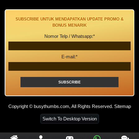
Guna menyempurnakan situs taruhan online untuk berbagai
game yang disajikan MAXBET kemudian berganti nama
SUBSCRIBE UNTUK MENDAPATKAN UPDATE PROMO &
menjadi NOVA88. Secara keseluruhan pengaruh yang
BONUS MENARIK
muncul saat perubahan nama MAXBET menjadi NOVA88
tidak banyak. Yang berubah hanya tampilan halaman depan
Nomor Telp / Whatsapp:*
situs NOVA88 yang menjadi lebih variatif. Untuk sistem
taruhan mulai dari IBCBET, MAXBET hingga menjadi
NOVA88 tidak ada yang berubah sema sekali, jadi anda
E-mail:*
tetap bisa bermain judi NOVA88 layaknya bermain di
IBCBET / MAXBET.
[irp]
Keunggulan Situs Judi NOVA88
Copyright © busythumbs.com, All Rights Reserved.
Sitemap
Berdasarkan pengalaman para player MAXBET yang telah
mencoba bermain di situs NOVA88, berikut ada beberapa
Switch To Desktop Version
keunggulan yang dirasakan, diantaranya :
Dapat bermain dengan tampilan yang lebih jernih