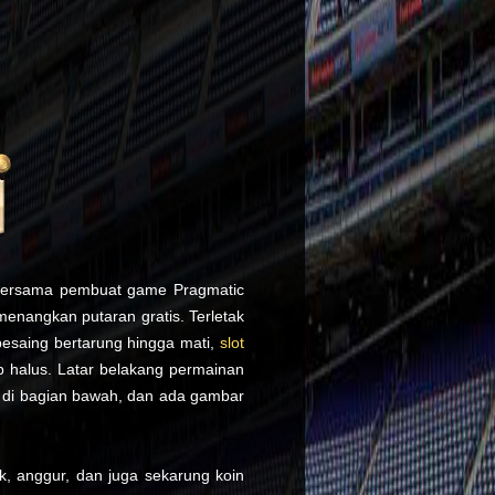
 bersama pembuat game Pragmatic
menangkan putaran gratis. Terletak
saing bertarung hingga mati,
slot
p halus. Latar belakang permainan
r di bagian bawah, dan ada gambar
k, anggur, dan juga sekarung koin