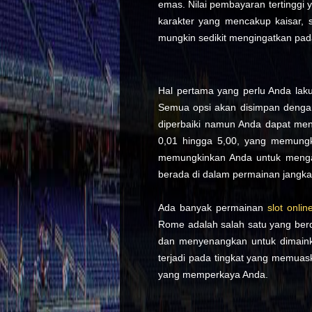
emas. Nilai pembayaran tertinggi 
karakter yang mencakup kaisar,
mungkin sedikit mengingatkan pad
Hal pertama yang perlu Anda lak
Semua opsi akan disimpan dengan 
diperbaiki namun Anda dapat meny
0,01 hingga 5,00, yang memungki
memungkinkan Anda untuk mengat
berada di dalam permainan jangka
Ada banyak permainan
slot onlin
Rome adalah salah satu yang berdi
dan menyenangkan untuk dimaink
terjadi pada tingkat yang memuas
yang memperkaya Anda.