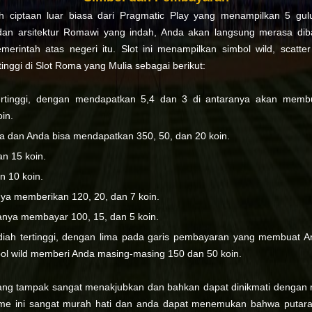
 ciptaan luar biasa dari Pragmatic Play yang menampilkan 5 gu
dan arsitektur Romawi yang indah, Anda akan langsung merasa dib
emerintah atas negeri itu. Slot ini menampilkan simbol wild, scatt
nggi di Slot Roma yang Mulia sebagai berikut:
 tertinggi, dengan mendapatkan 5,4 dan 3 di antaranya akan mem
in.
tnya dan Anda bisa mendapatkan 350, 50, dan 20 koin.
n 15 koin.
n 10 koin.
ya memberikan 120, 20, dan 7 koin.
anya membayar 100, 15, dan 5 koin.
diah tertinggi, dengan lima pada garis pembayaran yang membuat 
ol wild memberi Anda masing-masing 150 dan 50 koin.
ng tampak sangat menakjubkan dan bahkan dapat dinikmati dengan 
ame ini sangat murah hati dan anda dapat menemukan bahwa putaran 