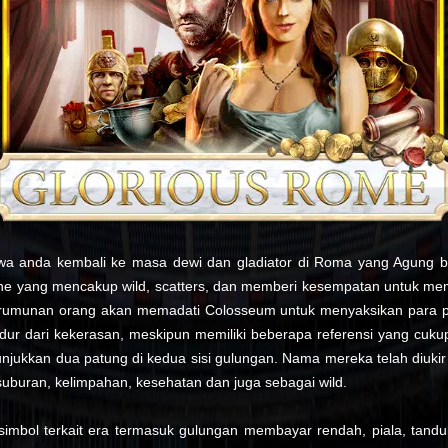
a anda kembali ke masa dewi dan gladiator di Roma yang Agung
line yang mencakup wild, scatters, dan memberi kesempatan untuk me
rumunan orang akan memadati Colosseum untuk menyaksikan para pe
ur dari kekerasan, meskipun memiliki beberapa referensi yang cuku
jukkan dua patung di kedua sisi gulungan. Nama mereka telah diuki
uburan, kelimpahan, kesehatan dan juga sebagai wild.
mbol terkait era termasuk gulungan membayar rendah, piala, tandu