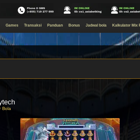
Games
Transaksi
Panduan
Bonus
Jadwal bola
Kalkulator Mix 
ytech
r Bola