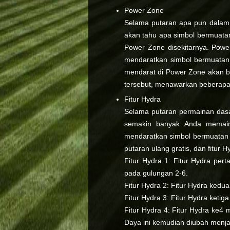
Power Zone
Selama putaran apa pun dalam 
akan tahu apa simbol bermuatan 
Power Zone disekitarnya. Power
mendaratkan simbol bermuatan 
mendarat di Power Zone akan b
tersebut, menawarkan beberap
Fitur Hydra
Selama putaran permainan dasar
semakin banyak Anda memain
mendaratkan simbol bermuatan di
putaran ulang gratis, dan fitur 
Fitur Hydra 1: Fitur Hydra per
pada gulungan 2-6.
Fitur Hydra 2: Fitur Hydra ked
Fitur Hydra 3: Fitur Hydra keti
Fitur Hydra 4: Fitur Hydra ke
Daya ini kemudian diubah menj