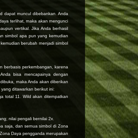
ild dapat muncul dibebankan. Anda
 daya terlihat, maka akan mengunci
upun vertikal. Jika Anda berhasil
dan simbol apa pun yang kemudian
 kemudian berubah menjadi simbol
gan berbasis perkembangan, karena
 Anda bisa mencapainya dengan
u dibuka, maka Anda akan diberikan
 yang ditawarkan berikut ini:
a total 11. Wild akan ditempatkan
 nilai pengali bernilai 2x.
pa saja, dan semua simbol di Zona
ika Zona Daya pengganda merupakan