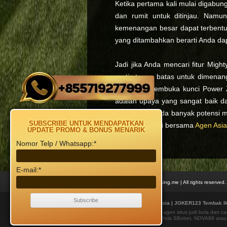
Ketika pertama kali mulai digabun
dan rumit untuk ditinjau. Nam
kemenangan besar dapat terbentu
yang ditambahkan berarti Anda d
Jadi jika Anda mencari fitur Mi
gratis tanpa batas untuk dimenang
mencoba membuka kunci Power Zo
adalah upaya yang sangat baik 
Anda berarti ada banyak potensi m
SUBSCRIBE UNTUK MENDAPATKAN
slot menarik ini bersama
Agen Asia
UPDATE PROMO & BONUS MENARIK
Nomor Telp / Whatsapp:*
E-mail:*
Copyright © 2012-2026 Asiabetking.me | All rights reserved.
https://saldomatours.com
Situs Agen Judi Online Indonesia | JOKER123 Tembak I
Asiabetking
merupakan pelopor agen situs judi bola dan ca
Online, Judi Poker p2play, Judi Bola SBobet, NOVA88 ata