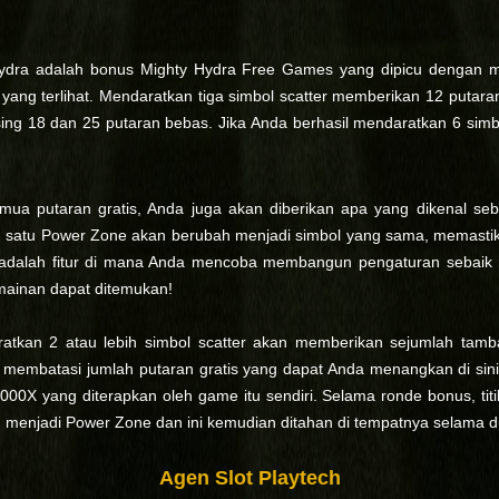
ydra adalah bonus Mighty Hydra Free Games yang dipicu dengan me
 yang terlihat. Mendaratkan tiga simbol scatter memberikan 12 puta
g 18 dan 25 putaran bebas. Jika Anda berhasil mendaratkan 6 simbo
a putaran gratis, Anda juga akan diberikan apa yang dikenal seb
h satu Power Zone akan berubah menjadi simbol yang sama, memast
 adalah fitur di mana Anda mencoba membangun pengaturan sebaik 
rmainan dapat ditemukan!
atkan 2 atau lebih simbol scatter akan memberikan sejumlah tamba
k membatasi jumlah putaran gratis yang dapat Anda menangkan di sini
X yang diterapkan oleh game itu sendiri. Selama ronde bonus, titi
menjadi Power Zone dan ini kemudian ditahan di tempatnya selama d
Agen Slot Playtech