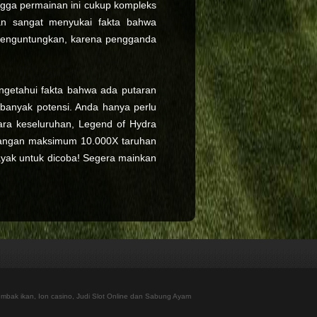
ingga permainan ini cukup kompleks
an sangat menyukai fakta bahwa
 menguntungkan, karena pengganda
ngetahui fakta bahwa ada putaran
a banyak potensi. Anda hanya perlu
ra keseluruhan, Legend of Hydra
nangan maksimum 10.000X taruhan
layak untuk dicoba! Segera mainkan
embak ikan, Ion casino, Judi Slot Online dan Sabung Ayam