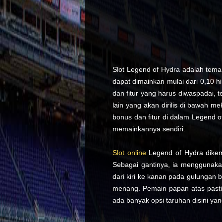
Slot Legend of Hydra adalah tem
dapat dimainkan mulai dari 0,10 h
dan fitur yang harus diwaspadai, 
lain yang akan dirilis di bawah 
bonus dan fitur di dalam Legend o
memainkannya sendiri.
Slot online
Legend of Hydra dikemb
Sebagai gantinya, ia menggunaka
dari kiri ke kanan pada gulungan
menang. Pemain papan atas pasti
ada banyak opsi taruhan disini ya