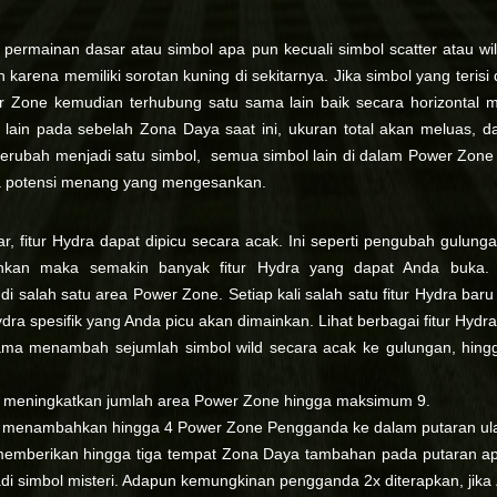
permainan dasar atau simbol apa pun kecuali simbol scatter atau w
karena memiliki sorotan kuning di sekitarnya. Jika simbol yang terisi
 Zone kemudian terhubung satu sama lain baik secara horizontal ma
lain pada sebelah Zona Daya saat ini, ukuran total akan meluas, 
erubah menjadi satu simbol, semua simbol lain di dalam Power Zone
a potensi menang yang mengesankan.
, fitur Hydra dapat dipicu secara acak. Ini seperti pengubah gulun
kan maka semakin banyak fitur Hydra yang dapat Anda buka.
 salah satu area Power Zone. Setiap kali salah satu fitur Hydra bar
Hydra spesifik yang Anda picu akan dimainkan. Lihat berbagai fitur Hydra
tama menambah sejumlah simbol wild secara acak ke gulungan, hingg
ua meningkatkan jumlah area Power Zone hingga maksimum 9.
ga menambahkan hingga 4 Power Zone Pengganda ke dalam putaran ulang;
4 memberikan hingga tiga tempat Zona Daya tambahan pada putaran a
adi simbol misteri. Adapun kemungkinan pengganda 2x diterapkan, j