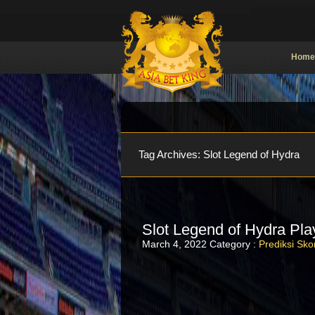
Home
Tag Archives:
Slot Legend of Hydra
Slot Legend of Hydra Pla
March 4, 2022
Category :
Prediksi Sko