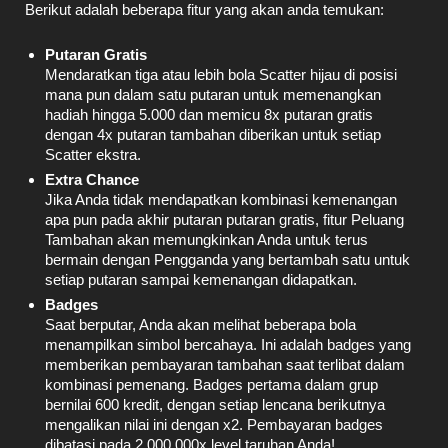
Berikut adalah beberapa fitur yang akan anda temukan:
Putaran Gratis
Mendaratkan tiga atau lebih bola Scatter hijau di posisi
mana pun dalam satu putaran untuk memenangkan
hadiah hingga 5.000 dan memicu 8x putaran gratis
dengan 4x putaran tambahan diberikan untuk setiap
Scatter ekstra.
Extra Chance
Jika Anda tidak mendapatkan kombinasi kemenangan
apa pun pada akhir putaran putaran gratis, fitur Peluang
Tambahan akan memungkinkan Anda untuk terus
bermain dengan Pengganda yang bertambah satu untuk
setiap putaran sampai kemenangan didapatkan.
Badges
Saat berputar, Anda akan melihat beberapa bola
menampilkan simbol bercahaya. Ini adalah badges yang
memberikan pembayaran tambahan saat terlibat dalam
kombinasi pemenang. Badges pertama dalam grup
bernilai 600 kredit, dengan setiap lencana berikutnya
mengalikan nilai ini dengan x2. Pembayaran badges
dibatasi pada 2.000.000x level taruhan Anda!