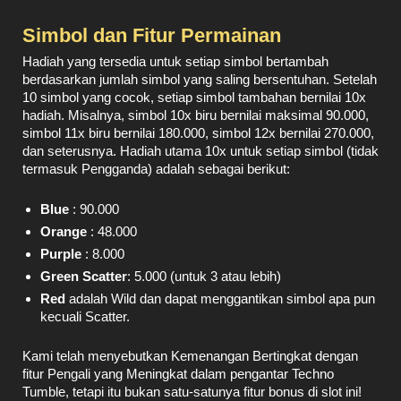
Simbol dan Fitur Permainan
Hadiah yang tersedia untuk setiap simbol bertambah
berdasarkan jumlah simbol yang saling bersentuhan. Setelah
10 simbol yang cocok, setiap simbol tambahan bernilai 10x
hadiah. Misalnya, simbol 10x biru bernilai maksimal 90.000,
simbol 11x biru bernilai 180.000, simbol 12x bernilai 270.000,
dan seterusnya. Hadiah utama 10x untuk setiap simbol (tidak
termasuk Pengganda) adalah sebagai berikut:
Blue
: 90.000
Orange
: 48.000
Purple
: 8.000
Green Scatter
: 5.000 (untuk 3 atau lebih)
Red
adalah Wild dan dapat menggantikan simbol apa pun
kecuali Scatter.
Kami telah menyebutkan Kemenangan Bertingkat dengan
fitur Pengali yang Meningkat dalam pengantar Techno
Tumble, tetapi itu bukan satu-satunya fitur bonus di slot ini!