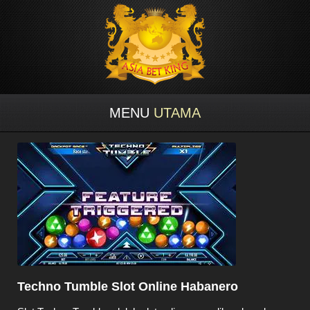
MENU
UTAMA
Techno Tumble Slot Online Habanero