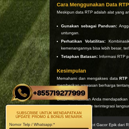
Cara Menggunakan Data RTP 
Meskipun data RTP adalah alat yang am
Gunakan sebagai Panduan:
Angga
untungan.
Perhatikan Volatilitas:
Kombinasika
kemenangannya bisa lebih besar, ter
Tetapkan Batasan:
Informasi RTP pa
Kesimpulan
Memahami dan mengakses data
RTP 
memberikan wawasan berharga tentang
Untuk memastikan Anda mendapatkan data
yang diperbarui dan terintegrasi lan
SUBSCRIBE UNTUK MENDAPATKAN
UPDATE PROMO & BONUS MENARIK
Nomor Telp / Whatsapp:*
Post navigation
←
Cash Goddess: Slot Gacor Epik dari R