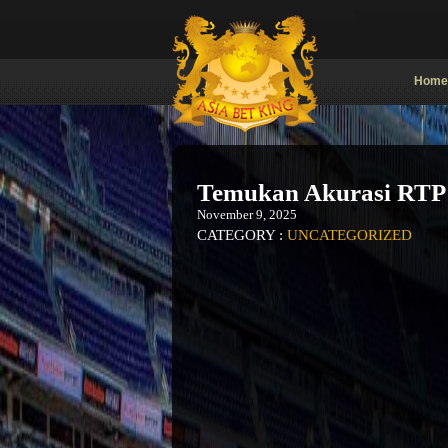
Home
Temukan Akurasi RTP P
November 9, 2025
CATEGORY :
UNCATEGORIZED