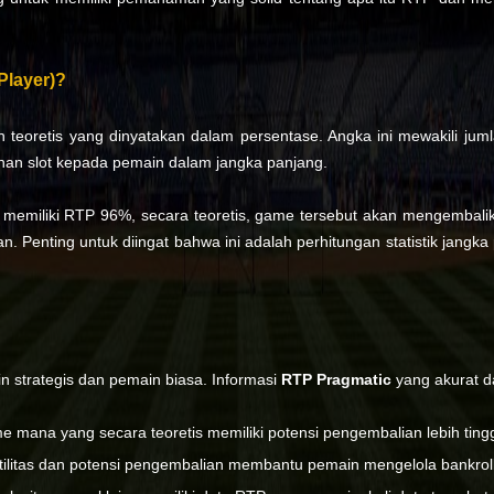
Player)?
lah teoretis yang dinyatakan dalam persentase. Angka ini mewakili ju
nan slot kepada pemain dalam jangka panjang.
t memiliki RTP 96%, secara teoretis, game tersebut akan mengembali
n. Penting untuk diingat bahwa ini adalah perhitungan statistik jangka
in strategis dan pemain biasa. Informasi
RTP Pragmatic
yang akurat d
e mana yang secara teoretis memiliki potensi pengembalian lebih tingg
litas dan potensi pengembalian membantu pemain mengelola bankroll 