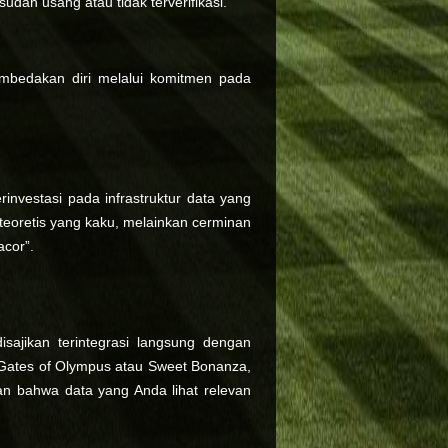
udah usang atau tidak terverifikasi.
bedakan diri melalui komitmen pada
rinvestasi pada infrastruktur data yang
 teoretis yang kaku, melainkan cerminan
acor”.
isajikan terintegrasi langsung dengan
Gates of Olympus atau Sweet Bonanza,
n bahwa data yang Anda lihat relevan