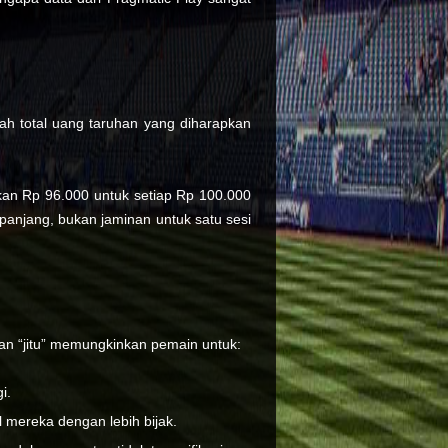
mlah total uang taruhan yang diharapkan
kan Rp 96.000 untuk setiap Rp 100.000
 panjang, bukan jaminan untuk satu sesi
an “jitu” memungkinkan pemain untuk:
i.
mereka dengan lebih bijak.