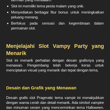
Slot ini memiliki tema pesta malam yang unik.
Menyediakan berbagai fitur bonus untuk meningkatkan
peluang menang.
Berfokus pada sensasi dan kegembiraan dalam
permainan slot.
Menjelajahi Slot Vampy Party yang
Menarik
Slot ini menarik perhatian dengan desain grafisnya yang
menawan. Pengembang telah bekerja keras untuk
menciptakan visual yang menarik dan tepat dengan tema.
Desain dan Grafik yang Menawan
Desain grafis slot Pragmatic tema vampir ini menakjubkan
dengan warna cerah dan detail menarik. Ada simbol vampire
dan minuman seram yang mencerminkan tema Halloween.