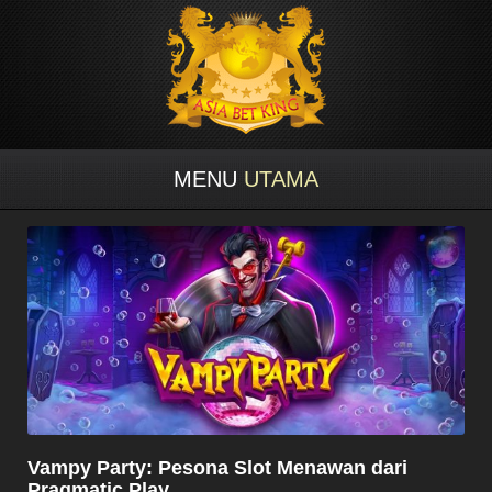
MENU
UTAMA
Vampy Party: Pesona Slot Menawan dari
Pragmatic Play