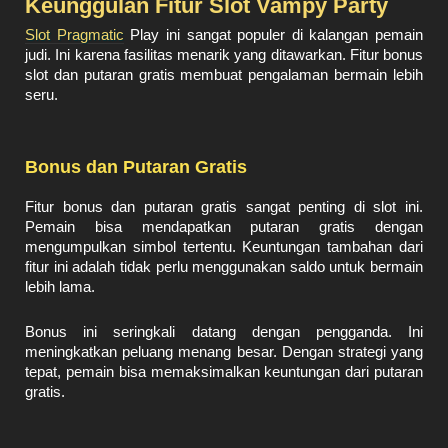
Keunggulan Fitur Slot Vampy Party
Slot Pragmatic
Play ini sangat populer di kalangan pemain
judi. Ini karena fasilitas menarik yang ditawarkan. Fitur bonus
slot dan putaran gratis membuat pengalaman bermain lebih
seru.
Bonus dan Putaran Gratis
Fitur bonus dan putaran gratis sangat penting di slot ini.
Pemain bisa mendapatkan putaran gratis dengan
mengumpulkan simbol tertentu. Keuntungan tambahan dari
fitur ini adalah tidak perlu menggunakan saldo untuk bermain
lebih lama.
Bonus ini seringkali datang dengan pengganda. Ini
meningkatkan peluang menang besar. Dengan strategi yang
tepat, pemain bisa memaksimalkan keuntungan dari putaran
gratis.