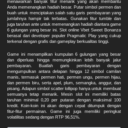
menawarkan banyak fitur menarik yang akan membantu
Anda memenangkan hadiah besar. Putar simbol permen dan
buah untuk menciptakan salah satu garis pembayaran yang
jumlahnya hampir tak terbatas. Gunakan fitur tumble dan
juga taruhan ante untuk memenangkan hadiah diantara game
6 gulungan yang besar ini. Slot online Vbet Sweet Bonanza
berasal dari developer populer Pragmatic Play yang cukup
terkenal dengan grafis dan gameplay berkualitas tinggi.
Game ini menampilkan kumpulan 6 gulungan yang besar
dan diperluas hingga memungkinkan lebih banyak jalur
pembayaran. Buatlah garis pembayaran dengan
mengumpulkan antara delapan hingga 12 simbol camilan
manis, termasuk permen hati, permen ungu, permen hijau,
dan permen biru, serta apel, plum, semangka, anggur, dan
pisang. Adapun simbol scatter lollipop hanya untuk membuat
semuanya tetap menarik. Mesin slot ini memiliki batas
taruhan minimal 0,20 per putaran dengan maksimal 100
kredit. Koin-koin ini akan dengan cepat ditumpuk dengan
fitur-fitur permainan. Game ini juga memiliki peringkat
volatilitas sedang dengan RTP 96,51%.