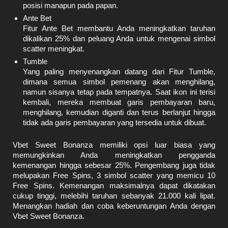
posisi manapun pada papan.
Ante Bet
Fitur Ante Bet membantu Anda meningkatkan taruhan
dikalikan 25% dan peluang Anda untuk mengenai simbol
scatter meningkat.
Tumble
Yang paling menyenangkan datang dari Fitur Tumble,
dimana semua simbol pemenang akan menghilang,
namun sisanya tetap pada tempatnya. Saat ikon ini terisi
kembali, mereka membuat garis pembayaran baru,
menghilang, kemudian diganti dan terus berlanjut hingga
tidak ada garis pembayaran yang tersedia untuk dibuat.
Vbet Sweet Bonanza memiliki opsi luar biasa yang
memungkinkan Anda meningkatkan pengganda
kemenangan hingga sebesar 25%. Pengembang juga tidak
melupakan Free Spins, 3 simbol scatter yang memicu 10
Free Spins. Kemenangan maksimalnya dapat dikatakan
cukup tinggi, melebihi taruhan sebanyak 21.000 kali lipat.
Menangkan hadiah dan coba keberuntungan Anda dengan
Vbet Sweet Bonanza.