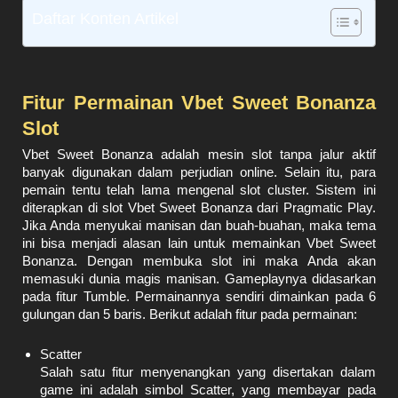
Daftar Konten Artikel
Fitur Permainan Vbet Sweet Bonanza
Slot
Vbet Sweet Bonanza adalah mesin slot tanpa jalur aktif
banyak digunakan dalam perjudian online. Selain itu, para
pemain tentu telah lama mengenal slot cluster. Sistem ini
diterapkan di slot Vbet Sweet Bonanza dari Pragmatic Play.
Jika Anda menyukai manisan dan buah-buahan, maka tema
ini bisa menjadi alasan lain untuk memainkan Vbet Sweet
Bonanza. Dengan membuka slot ini maka Anda akan
memasuki dunia magis manisan. Gameplaynya didasarkan
pada fitur Tumble. Permainannya sendiri dimainkan pada 6
gulungan dan 5 baris. Berikut adalah fitur pada permainan:​
Scatter
Salah satu fitur menyenangkan yang disertakan dalam
game ini adalah simbol Scatter, yang membayar pada