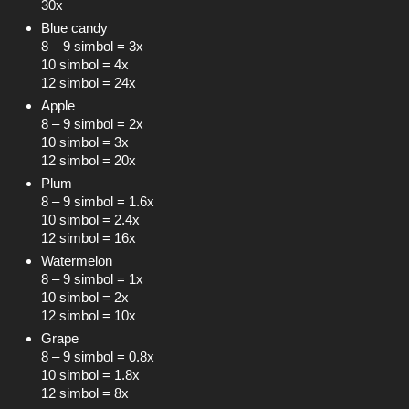
30x
Blue candy
8 – 9 simbol = 3x
10 simbol = 4x
12 simbol = 24x
Apple
8 – 9 simbol = 2x
10 simbol = 3x
12 simbol = 20x
Plum
8 – 9 simbol = 1.6x
10 simbol = 2.4x
12 simbol = 16x
Watermelon
8 – 9 simbol = 1x
10 simbol = 2x
12 simbol = 10x
Grape
8 – 9 simbol = 0.8x
10 simbol = 1.8x
12 simbol = 8x