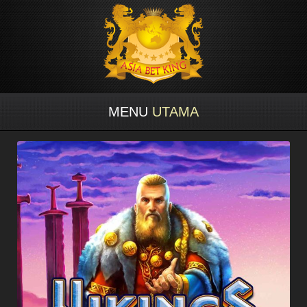
MENU
UTAMA