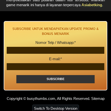
game menarik ini hanya di layanan terpercaya
Asiabetking
.
SUBSCRIBE UNTUK MENDAPATKAN UPDATE PROMO &
BONUS MENARIK
Nomor Telp / Whatsapp:*
E-mail:*
Copyright © busythumbs.com, All Rights Reserved.
Sitemap
Switch To Desktop Version