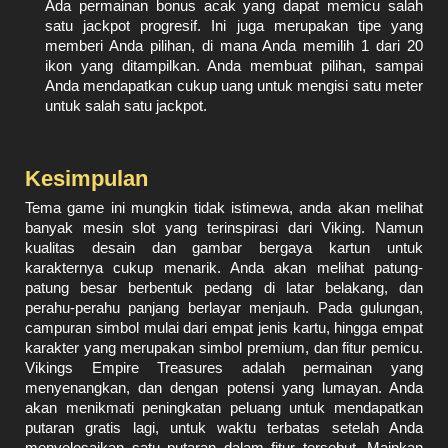
Ada permainan bonus acak yang dapat memicu salah
satu jackpot progresif. Ini juga merupakan tipe yang
memberi Anda pilihan, di mana Anda memilih 1 dari 20
ikon yang ditampilkan. Anda membuat pilihan, sampai
Anda mendapatkan cukup uang untuk mengisi satu meter
untuk salah satu jackpot.
Kesimpulan
Tema game ini mungkin tidak istimewa, anda akan melihat
banyak mesin slot yang terinspirasi dari Viking. Namun
kualitas desain dan gambar bergaya kartun untuk
karakternya cukup menarik. Anda akan melihat patung-
patung besar berbentuk pedang di latar belakang, dan
perahu-perahu panjang berlayar menjauh. Pada gulungan,
campuran simbol mulai dari empat jenis kartu, hingga empat
karakter yang merupakan simbol premium, dan fitur pemicu.
Vikings Empire Treasures adalah permainan yang
menyenangkan, dan dengan potensi yang lumayan. Anda
akan menikmati peningkatan peluang untuk mendapatkan
putaran gratis lagi, untuk waktu terbatas setelah Anda
menyelesaikan satu putaran dalam fitur tersebut. Mainkan