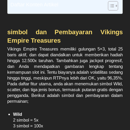
Daftar Konten Artikel
simbol dan Pembayaran Vikings
Empire Treasures
Vikings Empire Treasures memiliki gulungan 5×3, total 25
baris aktif, dan dapat diandalkan untuk memberikan hadiah
hingga 12.500x taruhan. Tambahkan juga jackpot progresif,
dan Anda mendapatkan gambaran lengkap tentang
kemampuan slot ini. Tentu biayanya adalah volatilitas sedang
hingga tinggi, meskipun RTPnya lebih dari OK, yaitu 96,35%.
Pada daftar fitur utama, anda akan menemukan simbol Wild,
scatter, dan tiga jenis bonus, termasuk putaran gratis dengan
pengganda. Berikut adalah simbol dan pembayaran dalam
permainan;
Wild
2 simbol = 5x
3 simbol = 100x