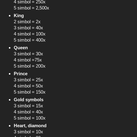
4 simbol = 250x
5 simbol = 2,500x
King
2 simbol = 2x
3 simbol = 40x
4 simbol = 100x
5 simbol = 400x
Queen
3 simbol = 30x
4 simbol =75x
5 simbol = 200x
Prince
3 simbol = 25x
4 simbol = 50x
5 simbol = 150x
Gold symbols
3 simbol = 15x
4 simbol = 40x
5 simbol = 100x
Heart, diamond
3 simbol = 10x