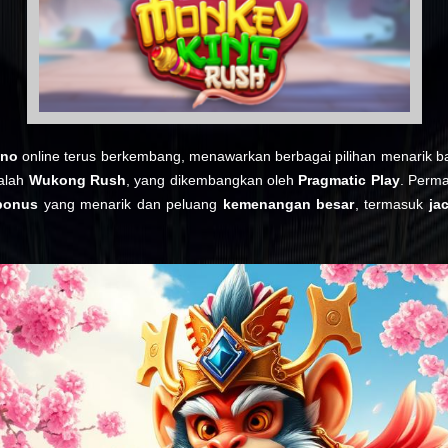
ino
online terus berkembang, menawarkan berbagai pilihan menarik b
dalah
Wukong Rush
, yang dikembangkan oleh
Pragmatic Play
. Perma
 bonus
yang menarik dan peluang
kemenangan besar
, termasuk
ja