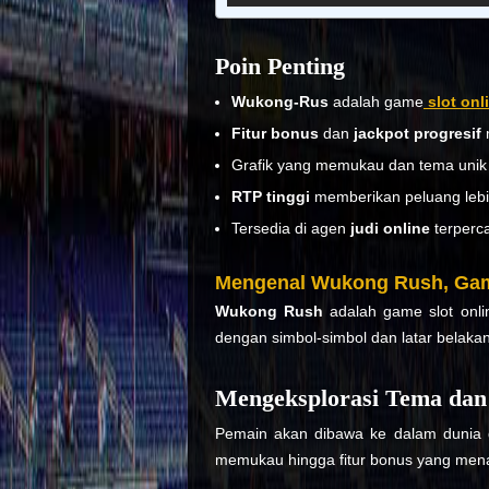
Poin Penting
Wukong-Rus
adalah game
slot onl
Fitur bonus
dan
jackpot progresif
Grafik yang memukau dan tema unik
RTP tinggi
memberikan peluang leb
Tersedia di agen
judi online
terperc
Mengenal Wukong Rush, Game
Wukong Rush
adalah game slot onli
dengan simbol-simbol dan latar belaka
Mengeksplorasi Tema dan 
Pemain akan dibawa ke dalam dunia 
memukau hingga fitur bonus yang me