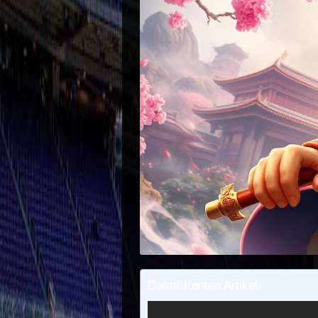
Daftar Konten Artikel