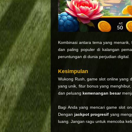
Kombinasi antara tema yang menarik, fi
dan paling populer di kalangan pem
peruntungan di dunia perjudian digital.
Kesimpulan
Wukong Rush, game slot online yang d
yang unik, fitur bonus yang menghibur,
dan peluang
kemenangan besar
menja
Bagi Anda yang mencari game slot on
Dengan
jackpot progresif
yang mengg
luang. Jangan ragu untuk mencoba ke