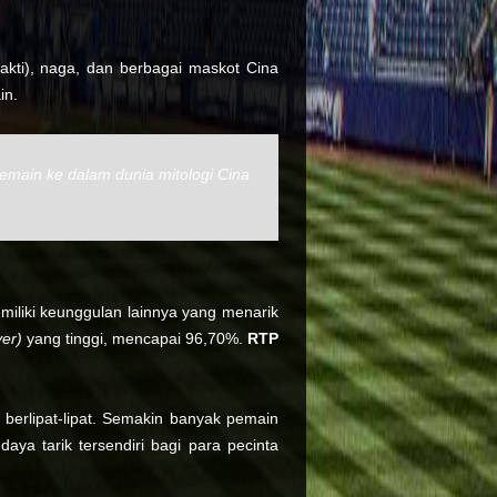
ti), naga, dan berbagai maskot Cina
in.
main ke dalam dunia mitologi Cina
iliki keunggulan lainnya yang menarik
er)
yang tinggi, mencapai 96,70%.
RTP
erlipat-lipat. Semakin banyak pemain
aya tarik tersendiri bagi para pecinta