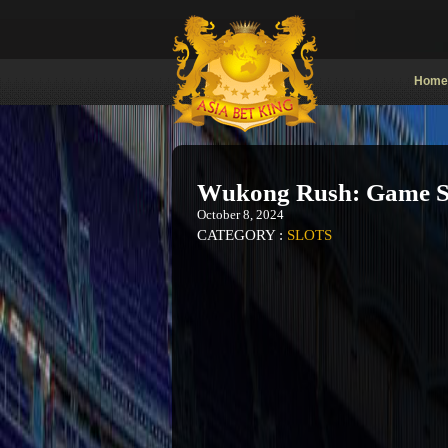
Home
Wukong Rush: Game Slo
October 8, 2024
CATEGORY :
SLOTS