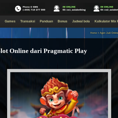
Games
Transaksi
Panduan
Bonus
Jadwal bola
Kalkulator Mix 
Home
»
Agen Judi Onlin
t Online dari Pragmatic Play