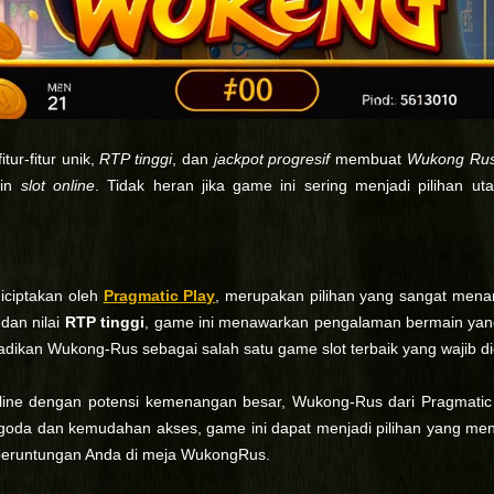
tur-fitur unik,
RTP tinggi
, dan
jackpot progresif
membuat
Wukong Ru
ain
slot online
. Tidak heran jika game ini sering menjadi pilihan 
iciptakan oleh
Pragmatic Play
, merupakan pilihan yang sangat menar
 dan nilai
RTP tinggi
, game ini menawarkan pengalaman bermain yang
dikan Wukong-Rus sebagai salah satu game slot terbaik yang wajib d
line dengan potensi kemenangan besar, Wukong-Rus dari Pragmatic
oda dan kemudahan akses, game ini dapat menjadi pilihan yang me
beruntungan Anda di meja WukongRus.