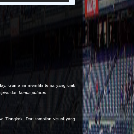
ay. Game ini memiliki tema yang unik
spins
dan
bonus putaran
.
Tiongkok. Dari tampilan visual yang