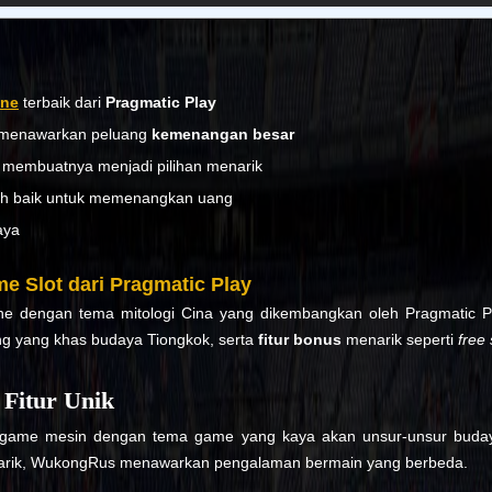
ine
terbaik dari
Pragmatic Play
menawarkan peluang
kemenangan besar
 membuatnya menjadi pilihan menarik
ih baik untuk memenangkan uang
aya
 Slot dari Pragmatic Play
ne dengan tema mitologi Cina yang dikembangkan oleh Pragmatic Pl
ng yang khas budaya Tiongkok, serta
fitur bonus
menarik seperti
free 
Fitur Unik
game mesin dengan tema game yang kaya akan unsur-unsur budaya 
narik, WukongRus menawarkan pengalaman bermain yang berbeda.