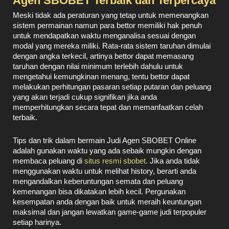
Agen SBOBET Terbaik dan Terpercaya
Meski tidak ada peraturan yang tetap untuk memenangkan
sistem permainan namun para bettor memiliki hak penuh
untuk mendapatkan waktu menganalisa sesuai dengan
modal yang mereka miliki. Rata-rata sistem taruhan dimulai
dengan angka terkecil, artinya bettor dapat memasang
taruhan dengan nilai minimum terlebih dahulu untuk
mengetahui kemungkinan menang, tentu bettor dapat
melakukan perhitungan pasaran setiap putaran dan peluang
yang akan terjadi cukup signifikan jika anda
memperhitungkan secara tepat dan memanfaatkan celah
terbaik.
Tips dan trik dalam bermain Judi Agen SBOBET Online
adalah gunakan waktu yang ada sebaik mungkin dengan
membaca peluang di
situs resmi sbobet
. Jika anda tidak
menggunakan waktu untuk melihat history, berarti anda
mengandalkan keberuntungan semata dan peluang
kemenangan bisa dikatakan lebih kecil. Pergunakan
kesempatan anda dengan baik untuk meraih keuntungan
maksimal dan jangan lewatkan game-game judi terpopuler
setiap harinya.