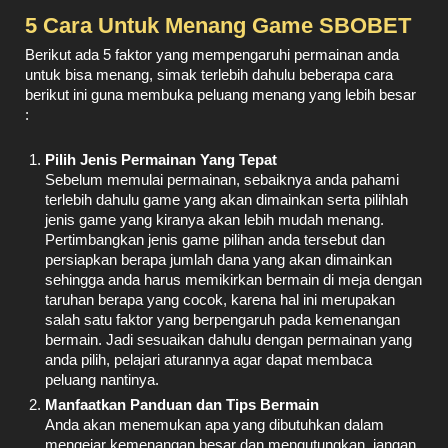
5 Cara Untuk Menang Game SBOBET
Berikut ada 5 faktor yang mempengaruhi permainan anda
untuk bisa menang, simak terlebih dahulu beberapa cara
berikut ini guna membuka peluang menang yang lebih besar
:
Pilih Jenis Permainan Yang Tepat
Sebelum memulai permainan, sebaiknya anda pahami
terlebih dahulu game yang akan dimainkan serta pilihlah
jenis game yang kiranya akan lebih mudah menang.
Pertimbangkan jenis game pilihan anda tersebut dan
persiapkan berapa jumlah dana yang akan dimainkan
sehingga anda harus memikirkan bermain di meja dengan
taruhan berapa yang cocok, karena hal ini merupakan
salah satu faktor yang berpengaruh pada kemenangan
bermain. Jadi sesuaikan dahulu dengan permainan yang
anda pilih, pelajari aturannya agar dapat membaca
peluang nantinya.
Manfaatkan Panduan dan Tips Bermain
Anda akan menemukan apa yang dibutuhkan dalam
mengejar kemenangan besar dan mengutungkan, jangan