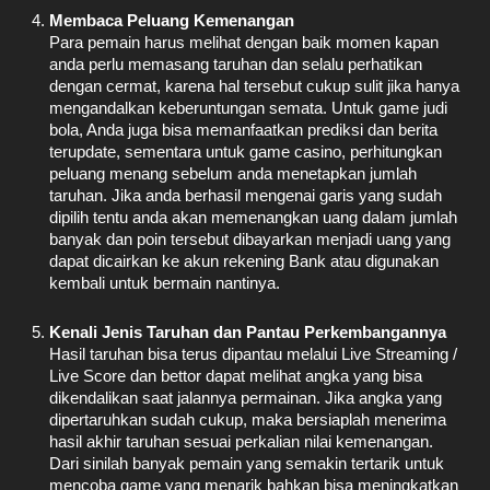
Membaca Peluang Kemenangan
Para pemain harus melihat dengan baik momen kapan
anda perlu memasang taruhan dan selalu perhatikan
dengan cermat, karena hal tersebut cukup sulit jika hanya
mengandalkan keberuntungan semata. Untuk game judi
bola, Anda juga bisa memanfaatkan prediksi dan berita
terupdate, sementara untuk game casino, perhitungkan
peluang menang sebelum anda menetapkan jumlah
taruhan. Jika anda berhasil mengenai garis yang sudah
dipilih tentu anda akan memenangkan uang dalam jumlah
banyak dan poin tersebut dibayarkan menjadi uang yang
dapat dicairkan ke akun rekening Bank atau digunakan
kembali untuk bermain nantinya.
Kenali Jenis Taruhan dan Pantau Perkembangannya
Hasil taruhan bisa terus dipantau melalui Live Streaming /
Live Score dan bettor dapat melihat angka yang bisa
dikendalikan saat jalannya permainan. Jika angka yang
dipertaruhkan sudah cukup, maka bersiaplah menerima
hasil akhir taruhan sesuai perkalian nilai kemenangan.
Dari sinilah banyak pemain yang semakin tertarik untuk
mencoba game yang menarik bahkan bisa meningkatkan