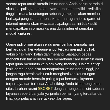
secara tepat untuk meraih keuntungan. Anda harus berada di
situs judi paling aman dan nyaman serta memiliki kredibilitas
tinggi, dimana keuntungan sebuah game judi akan memberi
berbagai pengalaman menarik namun ragam jenis game di
internet memerlukan wawasan, apalagi saat ini tidak sulit
mendapatkan informasi karena dunia internet semakin
mudah diakses.
Game judi online akan selalu memberikan pengalaman
berharga dan kenyataannya judi terbagi menjadi 2 pihak
yakni pihak yang kalah dan menang. Siapapun bebas
menentukan trik bermain dan memahami cara bermain yang
tepat guna menuntun ke pihak yang menang. Dalam setiap
jenis game, anda bisa mendapatkan keuntungan tinggi, jadi
jangan ragu bersiaplah untuk menghasilkan keuntungan
dengan metode bermain paling tepat bersama layanan
terpercaya dan terbesar Asiabetking. Anda bisa mengakses
situs taruhan resmi
SBOBET
dengan mengetahui ciri sebuah
layanan seperti banyaknya jumlah pemain yang terdaftar dan
lihat juga pelayanan serta keaktifan agen.