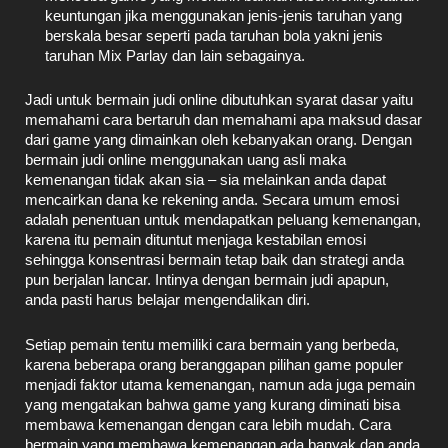
keuntungan jika menggunakan jenis-jenis taruhan yang
berskala besar seperti pada taruhan bola yakni jenis
taruhan Mix Parlay dan lain sebagainya.
Jadi untuk bermain judi online dibutuhkan syarat dasar yaitu
memahami cara bertaruh dan memahami apa maksud dasar
dari game yang dimainkan oleh kebanyakan orang. Dengan
bermain judi online menggunakan uang asli maka
kemenangan tidak akan sia – sia melainkan anda dapat
mencairkan dana ke rekening anda. Secara umum emosi
adalah penentuan untuk mendapatkan peluang kemenangan,
karena itu pemain dituntut menjaga kestabilan emosi
sehingga konsentrasi bermain tetap baik dan strategi anda
pun berjalan lancar. Intinya dengan bermain judi apapun,
anda pasti harus belajar mengendalikan diri.
Setiap pemain tentu memiliki cara bermain yang berbeda,
karena beberapa orang beranggapan pilihan game populer
menjadi faktor utama kemenangan, namun ada juga pemain
yang mengatakan bahwa game yang kurang diminati bisa
membawa kemenangan dengan cara lebih mudah. Cara
bermain yang membawa kemenangan ada banyak dan anda